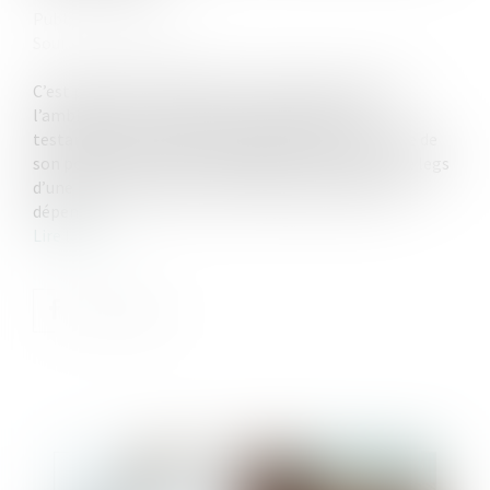
Publié le :
16/03/2022
Source :
www.efl.fr
C’est par une interprétation rendue nécessaire par
l’ambiguïté et l’imprécision de la disposition
testamentaire qu’une cour d’appel a, dans l’exercice de
son pouvoir souverain d’appréciation, estimé que le legs
d’une maison portait sur l’unité foncière dont elle
dépend.
Lire la suite
Publié le :
29/03/2022