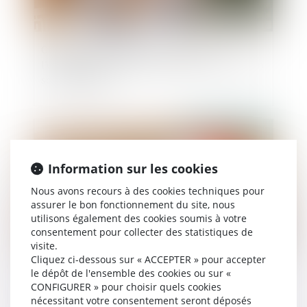
Changement de régime matrimonial :
l’omission d’enfants non communs n’est pas en
soi frauduleuse
Publié le :
16/03/2022
Information sur les cookies
Nous avons recours à des cookies techniques pour
assurer le bon fonctionnement du site, nous
utilisons également des cookies soumis à votre
consentement pour collecter des statistiques de
visite.
Cliquez ci-dessous sur « ACCEPTER » pour accepter
le dépôt de l'ensemble des cookies ou sur «
Le legs d’une maison interprété comme
CONFIGURER » pour choisir quels cookies
portant sur l’unité foncière plus vaste
nécessitant votre consentement seront déposés