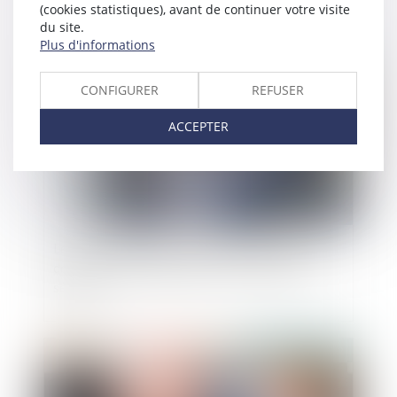
(cookies statistiques), avant de continuer votre visite
du site.
Plus d'informations
Publié le :
15/03/2022
CONFIGURER
REFUSER
ACCEPTER
Le service public des pensions alimentaires
devient systématique pour tous les parents
séparés
Publié le :
10/03/2022