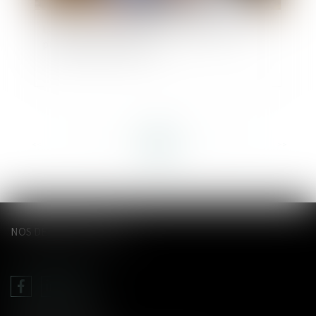
Loi relative à la protection des enfants : les
principales dispositions
<<
<
...
48
49
50
51
52
53
54
...
>
>>
NOS DERNIERS TWEETS