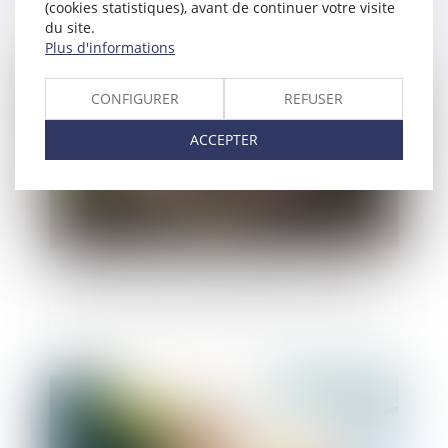
(cookies statistiques), avant de continuer votre visite
du site.
Plus d'informations
Publié le :
29/02/2024
CONFIGURER
REFUSER
ACCEPTER
Valeur du nouveau bien subrogé au bien aliéné
et atteinte au droit de propriété : QPC rejetée
Publié le :
28/02/2024