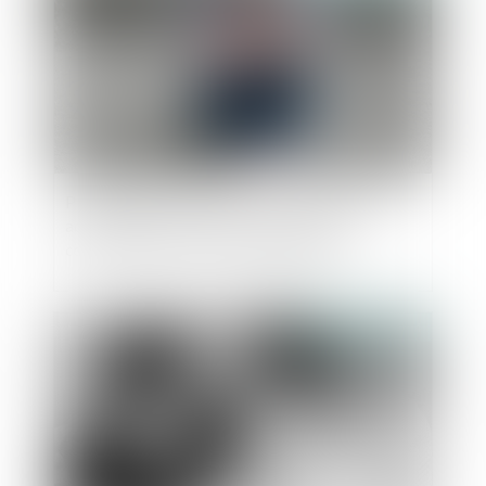
Proposition de loi visant à mieux protéger et
accompagner les enfants victimes et
covictimes de violences intrafamiliales
Publié le :
15/03/2024