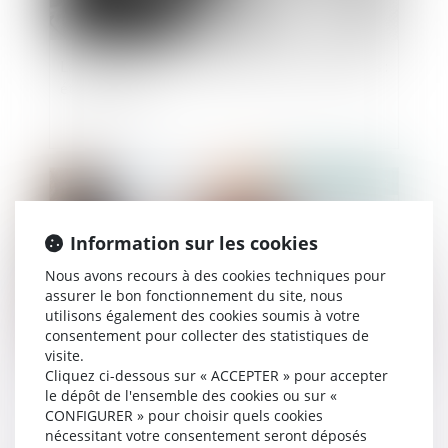
La lutte contre les violences faites aux femmes :
état des lieux
Publié le :
06/03/2024
Information sur les cookies
Nous avons recours à des cookies techniques pour
assurer le bon fonctionnement du site, nous
utilisons également des cookies soumis à votre
consentement pour collecter des statistiques de
visite.
Cliquez ci-dessous sur « ACCEPTER » pour accepter
Protection du droit à l’image de l’enfant :
le dépôt de l'ensemble des cookies ou sur «
CONFIGURER » pour choisir quels cookies
publication de la loi
nécessitant votre consentement seront déposés