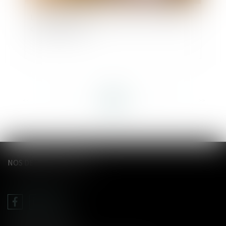
Le délai de prescription de l’action en réduction :
cinq ou deux ans ?
<<
<
...
20
21
22
23
24
25
26
...
>
>>
NOS DERNIERS TWEETS