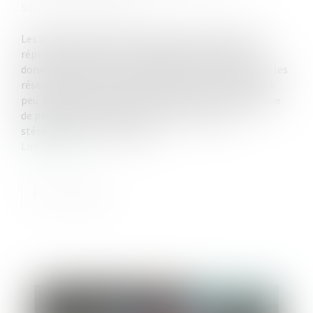
Source :
www.vie-publique.fr
Les actes de violence à l'encontre des femmes sont
réprimés de plus en plus sévèrement en France. Ils
donnent lieu à de fortes mobilisations, facilitées par les
réseaux sociaux. La parole des femmes se libère peu à
peu. Au-delà de la répression des violences, la politique
de prévention passe par une action contre les
stéréotypes sur les femmes...
Lire la suite
Publié le :
20/03/2024