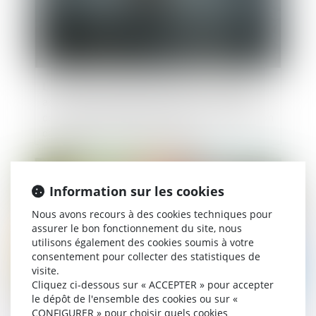
La jouissance gratuite du logement familial
accordé par le juge à l’épouse au titre du devoir
de secours ne doit pas être pris en considération
dans l’évaluation de la prestation
compensatoire
Publié le :
10/05/2022
Information sur les cookies
Nous avons recours à des cookies techniques pour
assurer le bon fonctionnement du site, nous
utilisons également des cookies soumis à votre
consentement pour collecter des statistiques de
visite.
Cliquez ci-dessous sur « ACCEPTER » pour accepter
le dépôt de l'ensemble des cookies ou sur «
CONFIGURER » pour choisir quels cookies