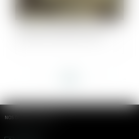
La pension alimentaire versée à l'étranger est
déductible si l'état de besoin est établi
<<
<
...
46
47
48
49
50
51
52
...
>
>>
NOS DERNIERS TWEETS