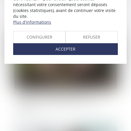
À Nanterre, on expérimente la désignation
nécessitant votre consentement seront déposés
d’office d’avocat pour chaque mineur suivi en
(cookies statistiques), avant de continuer votre visite
assistance éducative
du site.
Plus d'informations
Publié le :
04/05/2022
CONFIGURER
REFUSER
ACCEPTER
Rapport d’une donation d’un terrain
constructible que le donataire a par la suite
viabilisé
Publié le :
03/05/2022