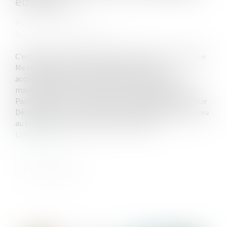
éducative
Publié le :
10/05/2022
Source :
www.actu-juridique.fr
C’est dans ses nouveaux bureaux à Neuilly-sur-Seine que
Me Isabelle Clanet dit Lamanit nous reçoit,
accompagnée par l’ancienne juge des enfants et
maintenant vice-présidente au tribunal judiciaire de
Paris, Anaïs Vrain. Toutes deux ont cosigné dans la revue
Délibéréen° 13 un article sur l’expérimentation qui a lieu
au tribunal de Nanterre depuis avril 2020...
Lire la suite