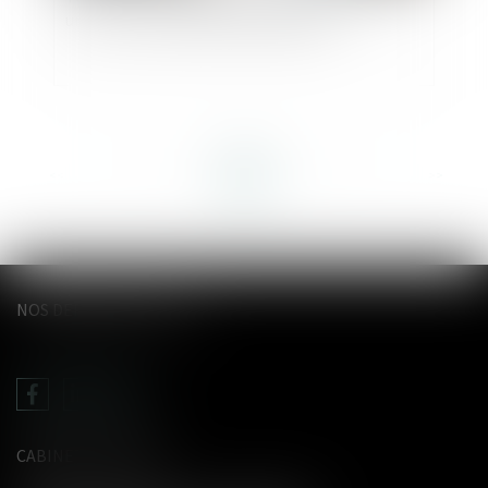
un tiers : pas de nullité automatique
<<
<
...
16
17
18
19
20
21
22
...
>
>>
NOS DERNIERS TWEETS
CABINET LE GENTIL