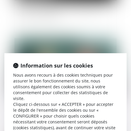
Euro 2024 et JO de Paris : un risque accru de
violences conjugales ?
Publié le :
10/07/2024
Information sur les cookies
Nous avons recours à des cookies techniques pour
assurer le bon fonctionnement du site, nous
utilisons également des cookies soumis à votre
consentement pour collecter des statistiques de
visite.
La donation-partage : avantages et
Cliquez ci-dessous sur « ACCEPTER » pour accepter
le dépôt de l'ensemble des cookies ou sur «
inconvénients
CONFIGURER » pour choisir quels cookies
nécessitant votre consentement seront déposés
(cookies statistiques), avant de continuer votre visite