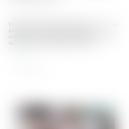
Publié le :
09/07/2024
Source :
www.lemag-juridique.com
En application de l’article 1242 alinéa 4 du Code civil, les
parents exerçant l’autorité parentale sont
solidairement responsables des dommages causés par
leurs enfants mineurs qui habitent avec eux...
Lire la suite
Publié le :
18/07/2024