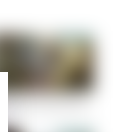
Publié le :
23/09/2025
escription d’une créance entre concubins : le
ncubinage n’est pas un empêchement d’agir