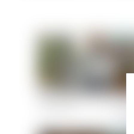
Publié le :
13/05/
Peut-on reporter ses congés payés non pris
après le 31 mai ?