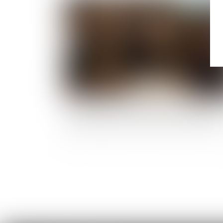
Publié le :
19/09/
Opposition entre héritiers sur les obsèques : 
juge privilégie la volonté exprimée du défunt