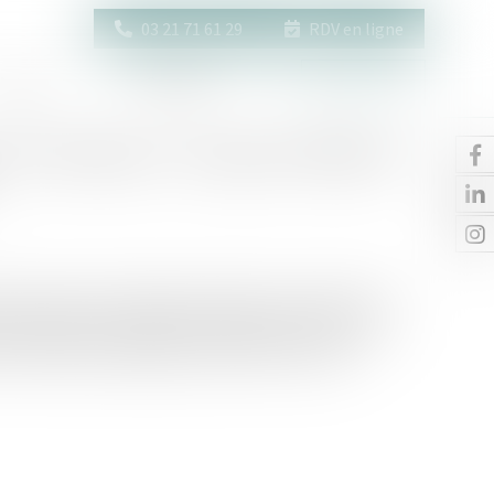
03 21 71 61 29
RDV en ligne
Actus
Contact
Espace client
les obsèques : le juge privilégie la
, toute personne capable peut régler les conditions de
ses du défunt, il appartient au juge de rechercher les
t être établies, de désigner la personne la mieux