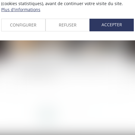
2025
Publié le :
11/09/2025
(cookies statistiques), avant de continuer votre visite du site.
Plus d'informations
ACCEPTER
CONFIGURER
REFUSER
le
Article 922 du Code civil : la valeur des biens doit
Le 
être fixée au décès
co
<<
<
1
2
3
4
5
6
7
...
>
>>