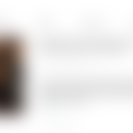
ences
Équipe
Honoraires
Opposition entre héritiers sur 
volonté exprimée du défunt
Publié le :
19/09/2025
Source :
www.lemag-juridique.com
Selon l’article 3 de la loi du 15 novembre 1887
ses funérailles. À défaut de dispositions expres
intentions de ce dernier, et, si elles ne peuven
qualifiée pour en décider...
Lire la suite