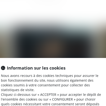
2026
Publié le :
26/09/2025
Information sur les cookies
Nous avons recours à des cookies techniques pour assurer le
Violence à l’égard des femmes en France :
Pr
bon fonctionnement du site, nous utilisons également des
cookies soumis à votre consentement pour collecter des
renforcer la protection et mieux lutter contre
co
statistiques de visite.
les violences sexuelles
Cliquez ci-dessous sur « ACCEPTER » pour accepter le dépôt de
l'ensemble des cookies ou sur « CONFIGURER » pour choisir
quels cookies nécessitant votre consentement seront déposés