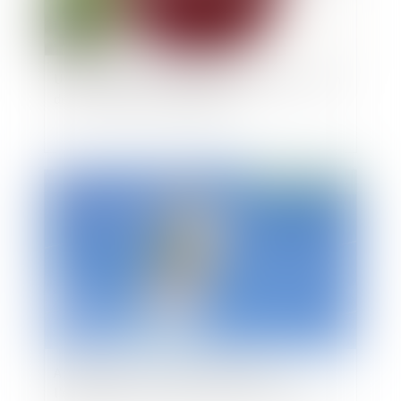
Un salarié peut-il refuser une mutation au nom
de ses convictions religieuses ?
Publié le :
16/02/2022
Appréciation de la disproportion de
l'engagement de la caution séparée de biens