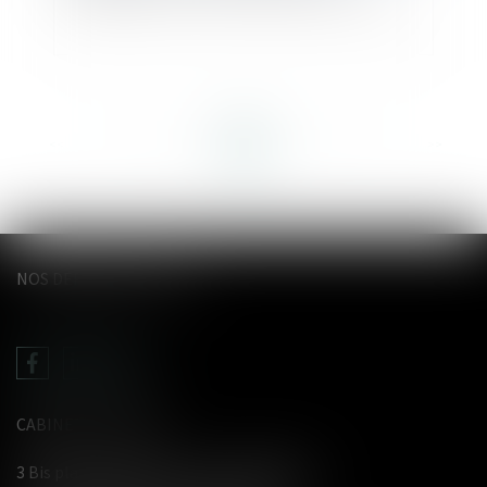
<<
<
...
49
50
51
52
53
54
55
...
>
>>
NOS DERNIERS TWEETS
CABINET LE GENTIL
3 Bis place du Wetz d'amain - 62000 Arras