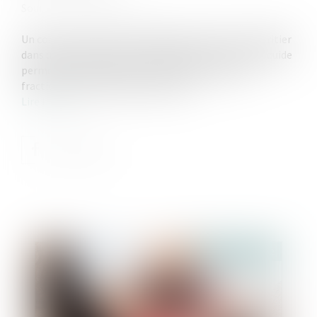
Source :
www.aurep.com
Un compte courant d’associé détenu reçu par un héritier
dans une succession ne constitue pas un bien non liquide
permettant l’allongement du délai du paiement
fractionné des droits de succession...
Lire la suite
Publié le :
02/03/2022