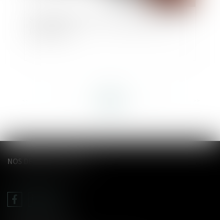
Sécurité sociale : tous les changements au 1er
janvier 2022
<<
<
...
51
52
53
54
55
56
57
...
>
>>
NOS DERNIERS TWEETS