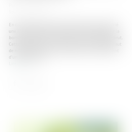
Publié le :
24/01/2022
Source :
www.efl.fr
En cas de licenciement abusif, le juge octroie au salarié
une indemnité dont le montant ne doit pas dépasser la
borne haute du barème exprimée en mois de salaire brut.
Cette indemnité ne se cumule pas avec celle pour défaut
de notification des motifs s’opposant au reclassement
d’un salarié inapte...
Lire la suite
Publié le :
24/01/2022