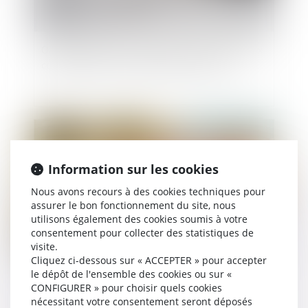
Ouverture du droit à la pension de réversion aux
couples pacsés : le Gouvernement dit non
Publié le :
18/01/2022
Information sur les cookies
Nous avons recours à des cookies techniques pour
assurer le bon fonctionnement du site, nous
utilisons également des cookies soumis à votre
consentement pour collecter des statistiques de
visite.
Cliquez ci-dessous sur « ACCEPTER » pour accepter
le dépôt de l'ensemble des cookies ou sur «
La commission mixte paritaire adopte le projet
CONFIGURER » pour choisir quels cookies
de loi relatif à la protection des enfants
nécessitant votre consentement seront déposés