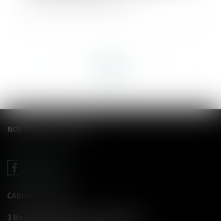
<<
<
...
10
11
12
13
14
15
16
...
>
>>
NOS DERNIERS TWEETS
CABINET LE GENTIL
3 Bis place du Wetz d'amain - 62000 Arras