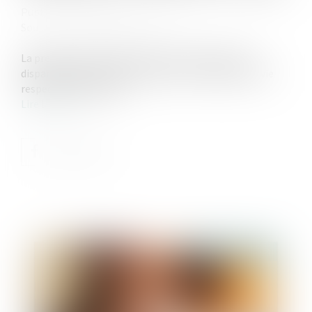
Publié le :
03/12/2024
Source :
www.lemag-juridique.com
La prestation compensatoire vise à compenser la
disparité que le divorce crée dans les conditions de vie
respectives des époux...
Lire la suite
Publié le :
20/12/2024