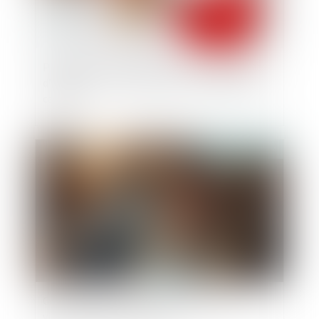
Prestation compensatoire et droit d’usage et
d’habitation : une alternative au versement en
capital
Publié le :
29/11/2024
Comment aider les femmes victimes de
violences au sein du couple ?