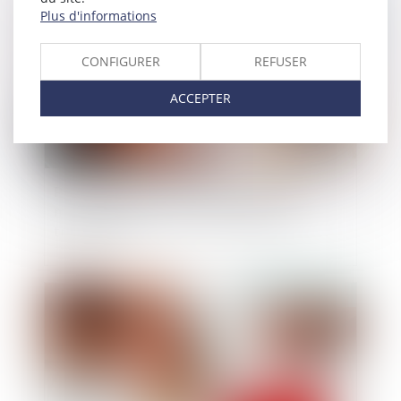
Publié le :
19/12/2024
Plus d'informations
CONFIGURER
REFUSER
ACCEPTER
Prime exceptionnelle et télétravail : pas de
méconnaissance du principe d’égalité de
traitement
Publié le :
03/12/2024