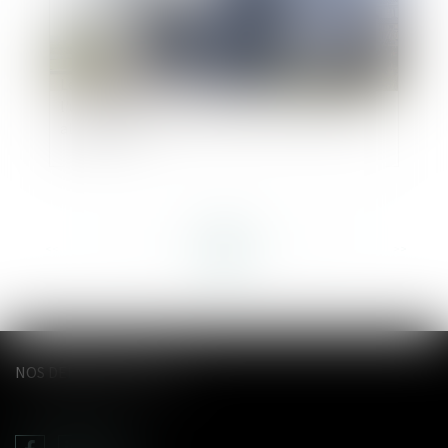
Le remboursement d'un prêt immobilier par
l'un des époux séparés équivaut à une pension
alimentaire
<<
<
...
43
44
45
46
47
48
49
...
>
>>
NOS DERNIERS TWEETS