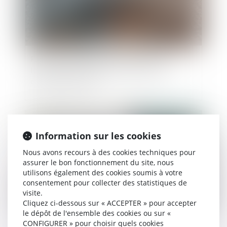
Financer ou améliorer de ses deniers un
logement indivis n’est pas contribuer aux
charges du mariage
Publié le :
28/07/2022
Information sur les cookies
Nous avons recours à des cookies techniques pour
assurer le bon fonctionnement du site, nous
utilisons également des cookies soumis à votre
consentement pour collecter des statistiques de
visite.
Cliquez ci-dessous sur « ACCEPTER » pour accepter
le dépôt de l'ensemble des cookies ou sur «
CONFIGURER » pour choisir quels cookies
Succession et annulation d’un testament