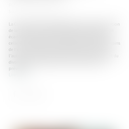
Publié le :
27/07/2022
Source :
www.lemag-juridique.com
La Cour de cassation rappelle que, concernant la fixation
de la prestation compensatoire destinée à réparer un
écart de vie important causé du fait du futur divorce,
celle-ci est déterminée considérations faites des besoins
de l'époux à qui elle est versée et des ressources de
l'autre, en tenant compte de la situation au moment du
divorce et de l'évolution de celle-ci dans un avenir
prévisible...
Lire la suite