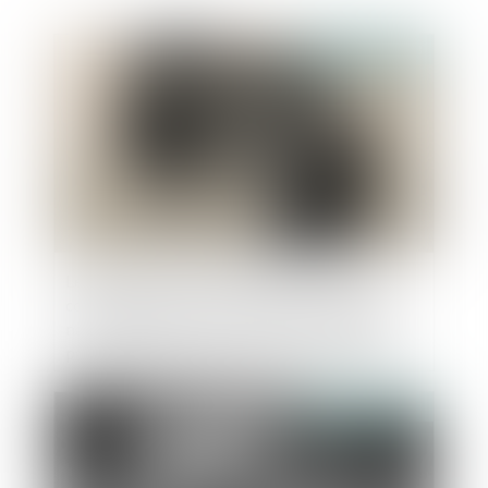
Publié le :
11/01/2023
Le paiement de sommes dues au titre d’une
condamnation pour recel successoral est de
nature délictuelle, de sorte qu’il ne constitue
pas une dette personnelle et peut donc être
poursuivi sur les biens communs
Publié le :
10/01/2023