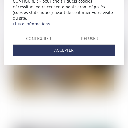
CONFIGURER » pour choisir quels cookies
Assurance-vie et obligation précontractuelle
nécessitant votre consentement seront déposés
d’information
(cookies statistiques), avant de continuer votre visite
du site.
Plus d'informations
CONFIGURER
REFUSER
Publié le :
03/01/2023
ACCEPTER
Quelle gratification pour les stagiaires en 2023
?