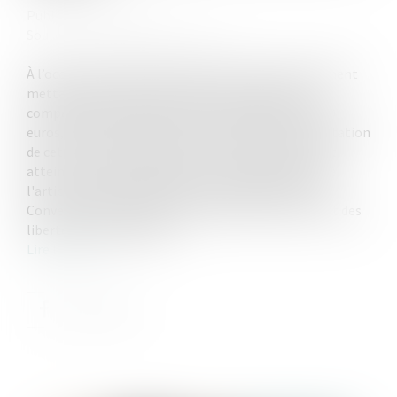
Publié le :
21/12/2022
Source :
www.lemag-juridique.com
À l’occasion du prononcé d’un divorce dont le jugement
mettait à la charge de l’épouse une prestation
compensatoire sous la forme d’un capital de 50 000
euros, la Cour de cassation a été saisie de la contestation
de cette sanction pécuniaire, en ce qu’elle porterait
atteinte au respect des biens, au sens autonome de
l'article 1er du premier Protocole additionnel à la
Convention de sauvegarde des droits de l'homme et des
libertés fondamentales...
Lire la suite