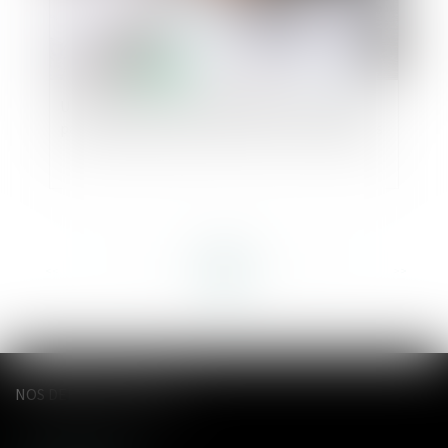
Un indivisaire ne peut acquérir un bien indivis
par prescription que sous de strictes conditions
<<
<
...
37
38
39
40
41
42
43
...
>
>>
NOS DERNIERS TWEETS