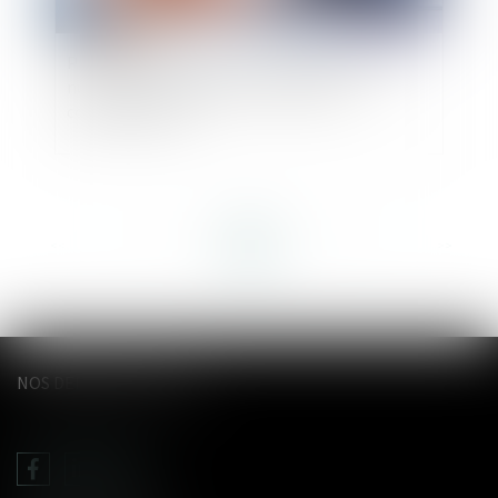
Protection renforcée des salariées enceintes :
nullité du licenciement et indemnités
compensatoires
<<
<
...
11
12
13
14
15
16
17
...
>
>>
NOS DERNIERS TWEETS