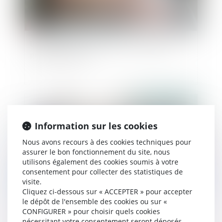
Un registre pour centraliser les mandats de
protection future
Publié le :
25/11/2024
Information sur les cookies
Nous avons recours à des cookies techniques pour
assurer le bon fonctionnement du site, nous
utilisons également des cookies soumis à votre
consentement pour collecter des statistiques de
visite.
Cliquez ci-dessous sur « ACCEPTER » pour accepter
le dépôt de l'ensemble des cookies ou sur «
Preuve de la discrimination et étendue de
CONFIGURER » pour choisir quels cookies
l’office du juge
nécessitant votre consentement seront déposés