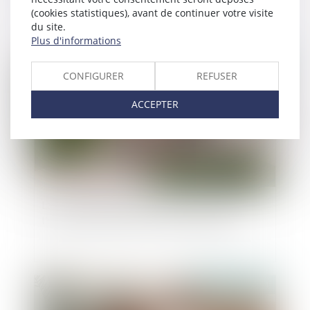
(cookies statistiques), avant de continuer votre visite
du site.
Plus d'informations
Publié le :
21/11/2024
CONFIGURER
REFUSER
ACCEPTER
La donation effectuée au profit du conjoint de
l’époux successible n’est pas rapportable
Publié le :
21/11/2024