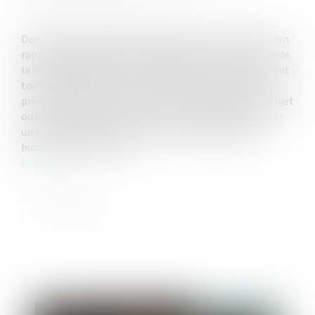
Source :
www.lemag-juridique.com
Dans un arrêt du 14 novembre 2024, la Cour de cassation
rappelle qu’en application de l’alinéa 3 de l'article 1er de
la loi n°2008-496 du 27 mai 2008, la discrimination inclut
tout agissement lié à l'un des motifs mentionnés au
premier alinéa subi par une personne et ayant pour objet
ou pour effet de porter atteinte à sa dignité ou de créer
un environnement intimidant, hostile, dégradant,
humiliant ou offensant...
Lire la suite
Publié le :
27/11/2024