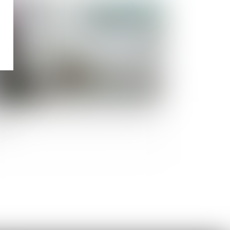
Publié le :
09/08/2022
chaque dépense correspond une créance entre
oux