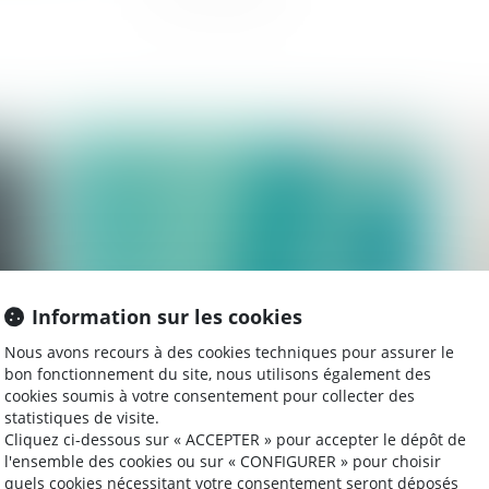
2022
Publié le :
06/09/2022
Information sur les cookies
Nous avons recours à des cookies techniques pour assurer le
bon fonctionnement du site, nous utilisons également des
Procréation médicalement assistée -Droit
Un
cookies soumis à votre consentement pour collecter des
d'accès aux origines des enfants nés d'une PMA :
te
statistiques de visite.
ce qui change au 1er septembre 2022
Cliquez ci-dessous sur « ACCEPTER » pour accepter le dépôt de
l'ensemble des cookies ou sur « CONFIGURER » pour choisir
quels cookies nécessitant votre consentement seront déposés