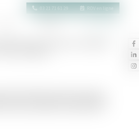
03 21 71 61 29
RDV en ligne
Actus
Contact
Espace client
istée -Droit d'accès aux origines
e qui change au
 procréation médicalement assistée aux couples de
ment de lever l'anonymat des donneurs de gamètes
 Cette mesure prend effet le 1er septembre 2022...