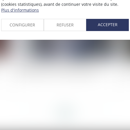
2022
(cookies statistiques), avant de continuer votre visite du site.
Publié le :
17/08/2022
Plus d'informations
ACCEPTER
CONFIGURER
REFUSER
Versement de la pension alimentaire au titre du
À 
devoir de secours : non-renvoi d’une QPC
ép
<<
<
...
42
43
44
45
46
47
48
...
>
>>