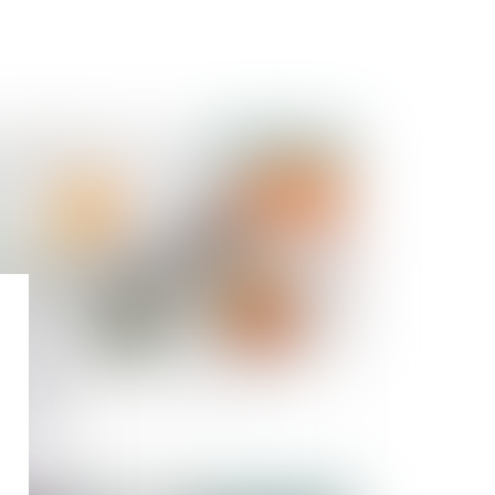
Publié le :
31/08/2022
 divorce favorise une «exhérédation» par
stament