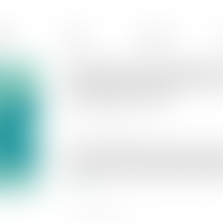
ences
Équipe
Honoraires
Procréation médicalement ass
des enfants nés d'une PMA : c
1er septembre 2022
Publié le :
06/09/2022
Source :
www.service-public.fr
La loi de bioéthique du 2 août 2021 ouvrant la
femmes et aux femmes seules prévoyait égale
auprès des enfants nés de PMA, à leur majorité.
Lire la suite