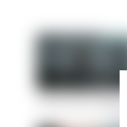
Publié le :
07/09/
Les effets du consentement d’un époux au
cautionnement souscrit par son conjoint