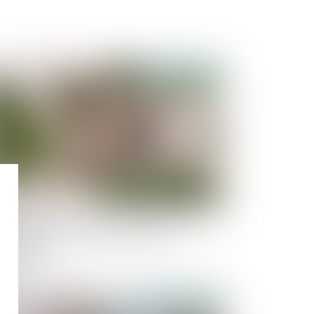
Publié le :
13/09/2023
glement Successions et détermination de la
nière résidence habituelle du défunt :
ustration
Publié le :
30/08/2023