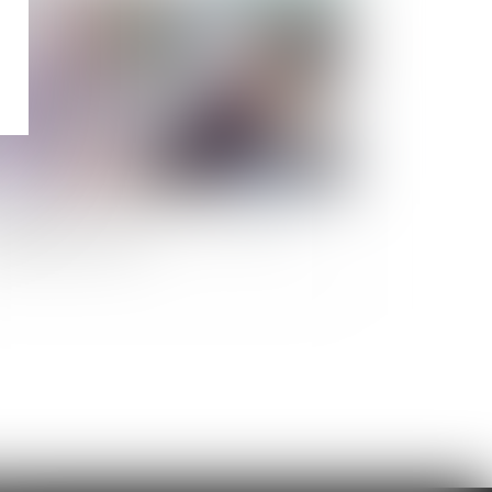
position visant à faciliter les donations
tergénérationnelles