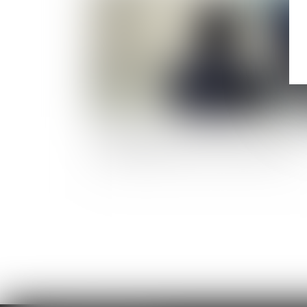
Protection de l'enfance : parution du décret s
l'accompagnement du tiers de confiance