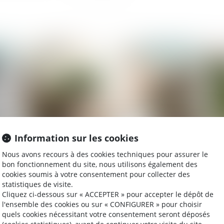
2023
Publié le :
13/09/2023
Information sur les cookies
Nous avons recours à des cookies techniques pour assurer le
 la
Mariage de personnes de même sexe :
Rè
bon fonctionnement du site, nous utilisons également des
obligation positive de reconnaissance et de
der
cookies soumis à votre consentement pour collecter des
protection juridiques
ill
statistiques de visite.
Cliquez ci-dessous sur « ACCEPTER » pour accepter le dépôt de
l'ensemble des cookies ou sur « CONFIGURER » pour choisir
quels cookies nécessitant votre consentement seront déposés
2023
Publié le :
01/09/2023