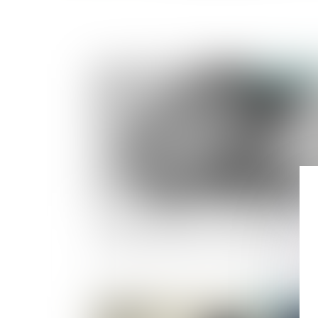
Publié le :
15/09/
Violences conjugales : des associations tirent
sonnette d'alarme sur les financements
Publié le :
06/09/