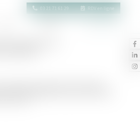
03 21 71 61 29
RDV en ligne
Actus
Contact
Espace client
tion du décret sur
e confiance
 aux modalités d’accompagnement du tiers digne de
 un tiers et de désignation de la personne de confiance
 30 août 2023...