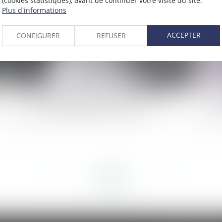
(cookies statistiques), avant de continuer votre visite du site.
Plus d'informations
ACCEPTER
CONFIGURER
REFUSER
ur
Violences conjugales : quelles protection et
Pro
prise en charge pour les victimes ?
in
<<
<
...
27
28
29
30
31
32
33
...
>
>>