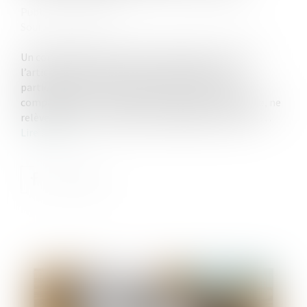
Publié le :
06/04/2022
Source :
www.efl.fr
Un concubin ne peut pas être indemnisé au titre de
l’article 555 du Code civil sans rechercher si sa
participation à la construction de la maison de sa
compagne, qui a constitué le logement de la famille, ne
relève pas de sa contribution aux dépenses de la vie …
Lire la suite
Publié le :
27/04/2022