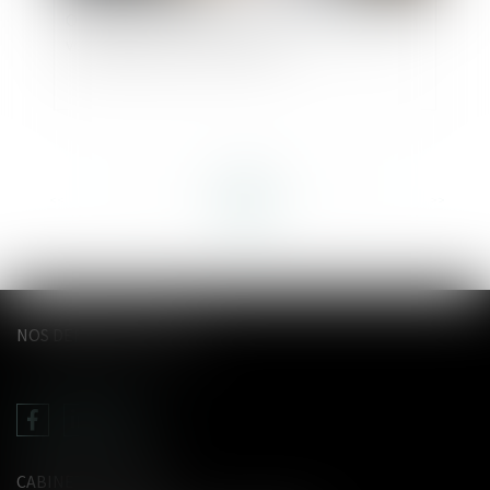
Obligation naturelle d’un héritier à exécuter un
vœu exprimé par le testateur
<<
<
...
47
48
49
50
51
52
53
...
>
>>
NOS DERNIERS TWEETS
CABINET LE GENTIL