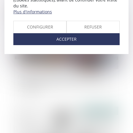
du site.
Plus d'informations
Publié le :
06/04/2022
CONFIGURER
REFUSER
ACCEPTER
Évaluation de la prestation compensatoire :
l’exclusion de la vocation successorale ne pose
pas question
Publié le :
06/04/2022