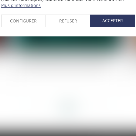
Plus d'informations
ACCEPTER
CONFIGURER
REFUSER
age
Le cumul des différents types de congés ne peut
Qua
excéder la durée maximale du congé annuel
to
<<
<
...
33
34
35
36
37
38
39
...
>
>>