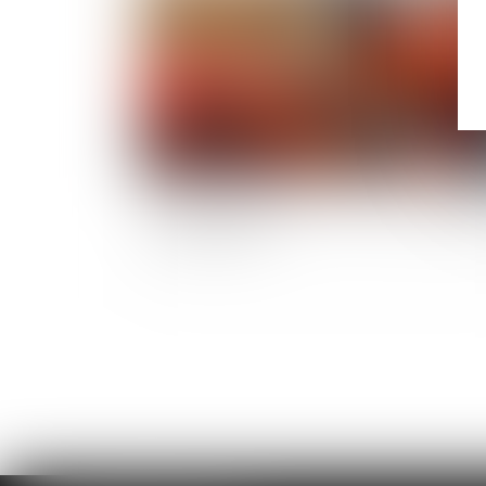
Travaux de maintenance : priorité au dépann
ou à la sécurité ?