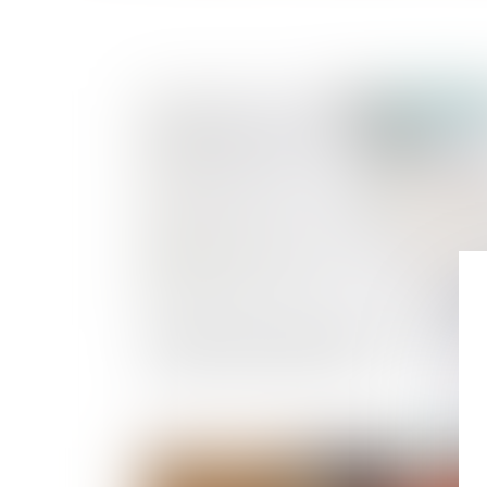
Publié le :
26/04/
Décès d’un associé de société civile : preuve de
qualité d'associé des héritiers
Publié le :
14/04/