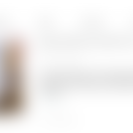
ences
Équipe
Honoraires
Quasi-usufruit et assurance vie
Publié le :
12/04/2023
Source :
www.aurep.com
Le Code civil prévoit que, « si l’usufruit compr
consommer, comme l’argent, (...) l’usufruitier a 
fin de l’usufruit, soit des choses de même quant
restitution »...
Lire la suite