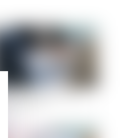
Publié le :
18/04/2023
paration de biens, financement d’un bien
opre et usage familial
Publié le :
12/04/2023