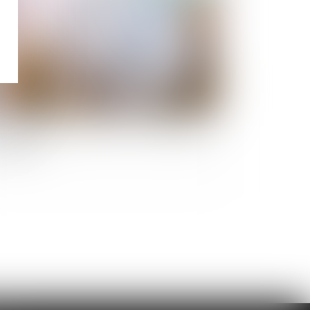
si-usufruit et assurance vie : la possibilité du
ut gratuit