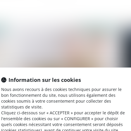
2023
Publié le :
20/04/2023
Information sur les cookies
Nous avons recours à des cookies techniques pour assurer le
 la
Vendre à soi-même ou comment rendre liquide
Sé
bon fonctionnement du site, nous utilisons également des
un patrimoine immobilier
pr
cookies soumis à votre consentement pour collecter des
statistiques de visite.
Cliquez ci-dessous sur « ACCEPTER » pour accepter le dépôt de
l'ensemble des cookies ou sur « CONFIGURER » pour choisir
quels cookies nécessitant votre consentement seront déposés
2023
Publié le :
12/04/2023
(cookies statistiques), avant de continuer votre visite du site.