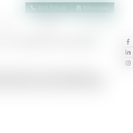
03 21 71 61 29
RDV en ligne
Actus
Contact
Espace client
 : la possibilité du tout gratuit
end des choses dont on ne peut faire usage sans les
le droit de s’en servir, mais à la charge de rendre, à la
ité et qualité soit leur valeur estimée à la date de la