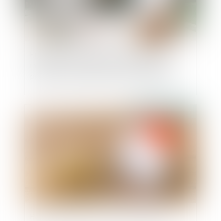
Epoux communs en bien et vente d’un bien
immobilier : l'exonération de la résidence
principale s'apprécie pour chacun des époux
Publié le :
24/11/2022
Rapport de dette vs rapport de libéralité