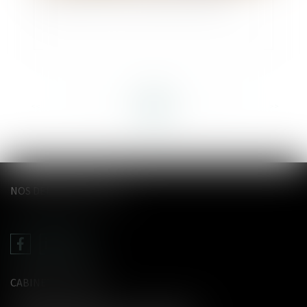
<<
<
...
38
39
40
41
42
43
44
...
>
>>
NOS DERNIERS TWEETS
CABINET LE GENTIL