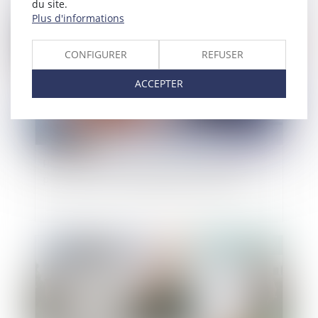
du site.
Publié le :
30/11/2022
Plus d'informations
CONFIGURER
REFUSER
ACCEPTER
Pas de déclaration à la succession des créances
payées en vertu d’un jugement exécutoire
Publié le :
29/11/2022