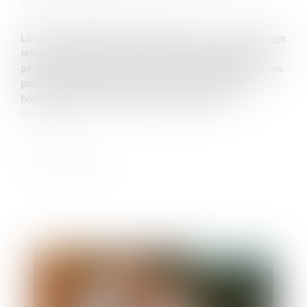
Source :
www.lemag-juridique.com
La Cour de cassation a dernièrement été saisie d’un litige
relatif à la filiation d’un enfant, dont la paternité du
père à la naissance a été invalidée par jugement cinq ans
plus tard. Enfant finalement reconnu par un autre
homme devant l’officier civil, la même année...
Lire la suite
Publié le :
14/12/2022