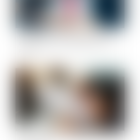
Coronavirus (Covid-19) : nouveaux critères
d’accès des personnes vulnérables à l’activité
partielle
Publié le :
13/10/2021
Cession de parts de SCI à titre gratuit : pourquoi