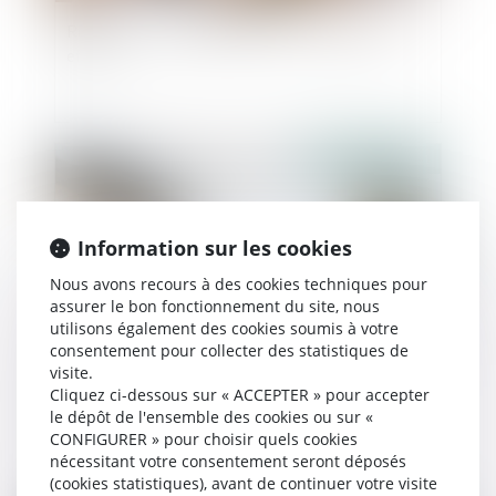
Retrait de l'autorité parentale : demande et
effets
Publié le :
21/10/2021
Information sur les cookies
Nous avons recours à des cookies techniques pour
assurer le bon fonctionnement du site, nous
utilisons également des cookies soumis à votre
consentement pour collecter des statistiques de
visite.
Règlement Successions : confirmation de
Cliquez ci-dessous sur « ACCEPTER » pour accepter
le dépôt de l'ensemble des cookies ou sur «
l’acception libérale de la notion de pacte
CONFIGURER » pour choisir quels cookies
successoral
nécessitant votre consentement seront déposés
(cookies statistiques), avant de continuer votre visite