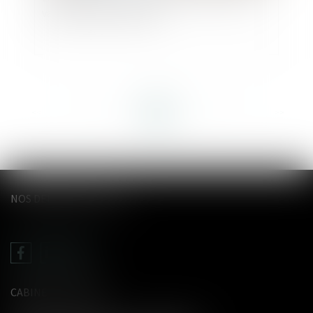
vaut la perte de son legs
<<
<
...
29
30
31
32
33
34
35
...
>
>>
NOS DERNIERS TWEETS
CABINET LE GENTIL