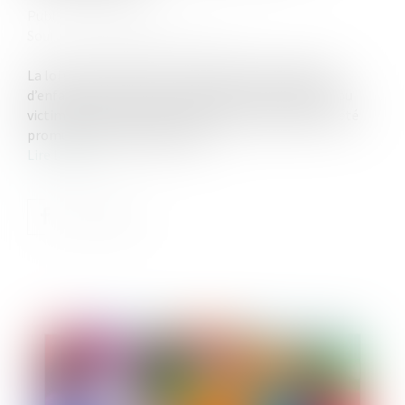
Publié le :
02/08/2023
Source :
www.lemag-juridique.com
La loi visant à renforcer la protection des familles
d’enfants atteints d’une maladie ou d’un handicap ou
victimes d’un accident d’une particulière gravité, a été
promulguée le 19 juillet 2023...
Lire la suite
Publié le :
02/08/2023