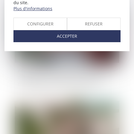
du site.
Publié le :
26/07/2023
Plus d'informations
CONFIGURER
REFUSER
ACCEPTER
Audition du mineur dans le cadre d’une demande
de modification de la fixation de sa résidence
habituelle et principe du contradictoire
Publié le :
19/07/2023