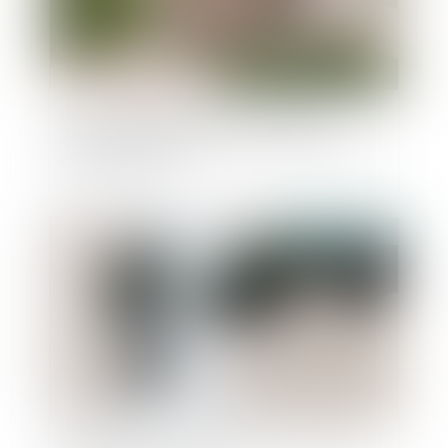
Legs : la demande de délivrance du legs,
condition indispensable de reconnaissance du
droit du légataire
Publié le :
13/07/2023
La trahison de Caïn, révélée par testament, lui