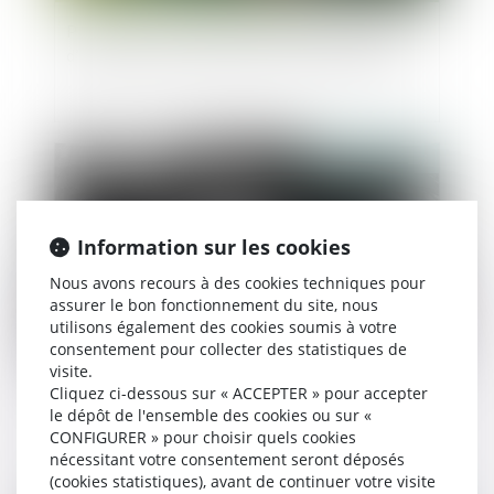
Preuve de la communication du compte rendu
d’audition de l’enfant par l’arrêt ou les pièces
Publié le :
28/07/2023
Information sur les cookies
Nous avons recours à des cookies techniques pour
assurer le bon fonctionnement du site, nous
utilisons également des cookies soumis à votre
consentement pour collecter des statistiques de
visite.
Nouveau bilan ministériel sur les ordonnances
Cliquez ci-dessous sur « ACCEPTER » pour accepter
le dépôt de l'ensemble des cookies ou sur «
de protection contre les violences conjugales
CONFIGURER » pour choisir quels cookies
nécessitant votre consentement seront déposés
(cookies statistiques), avant de continuer votre visite