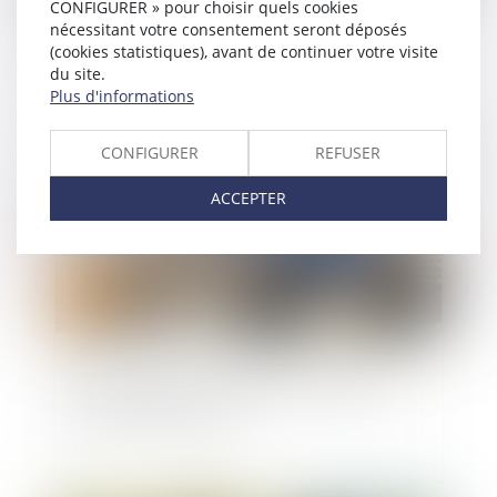
CONFIGURER » pour choisir quels cookies
Prestation compensatoire : la date
nécessitant votre consentement seront déposés
d’appréciation doit correspondre à la date de
(cookies statistiques), avant de continuer votre visite
du site.
l’arrêt en cas d’appel sur le divorce
Plus d'informations
CONFIGURER
REFUSER
Publié le :
25/07/2025
ACCEPTER
Pas de donation-partage sans lots distincts
pour chaque donataire