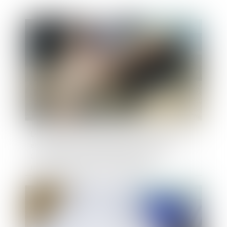
Publié le :
01/08/2025
Les mesures pour prévenir les accidents graves
et mortels seront discutées à la fois par le
CNPST et dans la "large" négociation
interprofessionnelle sur le travail
Publié le :
31/07/2025