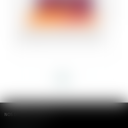
Lutte contre les violences faites aux femmes :
des financements à renforcer selon le Sénat
<<
<
1
2
3
4
5
6
7
...
>
>>
NOS DERNIERS TWEETS