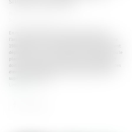
situation intolérable
Publié le :
21/07/2025
Source :
www.lemag-juridique.com
En matière d’enlèvement international d’enfant,
l’article 13b de la Convention de La Haye du 25 octobre
1980 impose le retour immédiat de l’enfant illicitement
déplacé, sauf si ce retour l’expose à un danger grave ou le
place dans une situation intolérable. Cette exception
doit être interprétée strictement et être fondée sur des
éléments objectifs, appréciés au regard de l’intérêt
supérieur de l’enfant...
Lire la suite