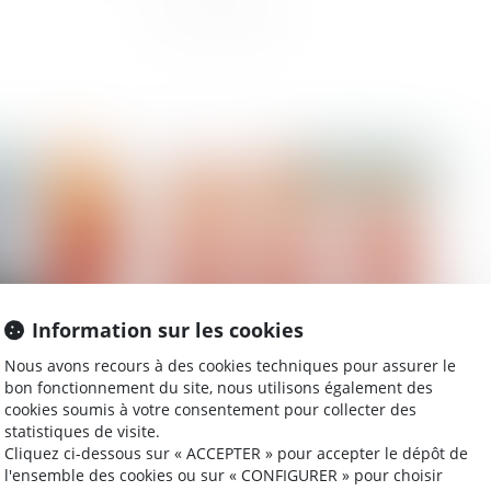
2021
Publié le :
08/09/2021
Information sur les cookies
Nous avons recours à des cookies techniques pour assurer le
bon fonctionnement du site, nous utilisons également des
le
Ce qu’il en coûte au demandeur à l’action de ne
L’U
cookies soumis à votre consentement pour collecter des
pas appeler tous les indivisaires en 1e instance
di
statistiques de visite.
Cliquez ci-dessous sur « ACCEPTER » pour accepter le dépôt de
l'ensemble des cookies ou sur « CONFIGURER » pour choisir