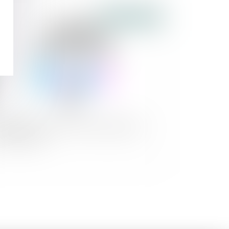
Publié le :
02/09/2021
opositions de lois sur lois de financement
urité sociale