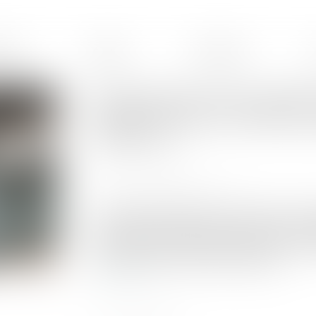
ences
Équipe
Honoraires
Revendication d'une classifica
remplir toutes les conditions
collective !
Publié le :
06/09/2021
Source :
www.editions-tissot.fr
Un salarié peut décider d'aller en justice s'il e
conventionnelle supérieure à celle qui lui est a
montrent stricts : faute de remplir les critères
par le salarié a peu de chances d'aboutir...
Lire la suite