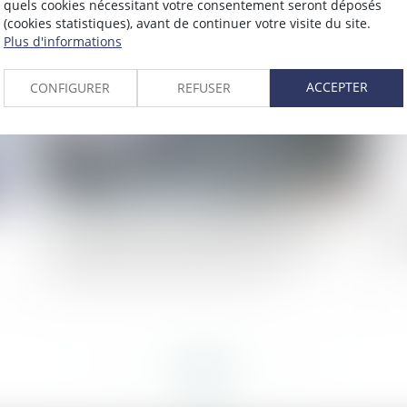
quels cookies nécessitant votre consentement seront déposés
(cookies statistiques), avant de continuer votre visite du site.
2021
Publié le :
06/09/2021
Plus d'informations
ACCEPTER
CONFIGURER
REFUSER
Revendication d'une classification supérieure :
Pr
le salarié doit remplir toutes les conditions
séc
posées par la convention collective !
<<
<
...
58
59
60
61
62
63
64
...
>
>>