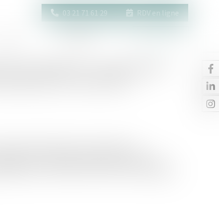
03 21 71 61 29
RDV en ligne
Actus
Contact
Espace client
tion supérieure : le salarié doit
 posées par la convention
stime devoir bénéficier d’une classification
ppliquée. Un cas de figure dans lequel les juges se
 exigés par la convention collective, l'action engagée