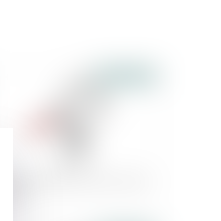
Publié le :
08/09/2021
rssaf : bilan 2020 de la lutte contre le travail
ssimulé