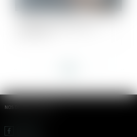
Pour choisir le tuteur, le juge n'est pas lié par le
mandat de protection future conclu
précédemment
<<
<
...
40
41
42
43
44
45
46
...
>
>>
NOS DERNIERS TWEETS