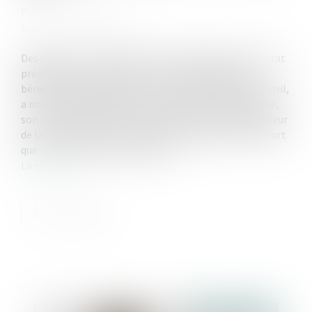
Publié le :
12/10/2022
Source :
www.aurep.com
Des époux se sont mariés le 17 juillet 1970, sans contrat
préalable. Le 13 juin 2007, le mari, revendiquant le
bénéfice des dispositions de l'article 1832-2 du code civil,
a notifié à une SARL, dont son épouse était la gérante,
son intention d'être personnellement associé à hauteur
de la moitié des parts sociales correspondant à l'apport
que cette dernière avait effectué...
Lire la suite