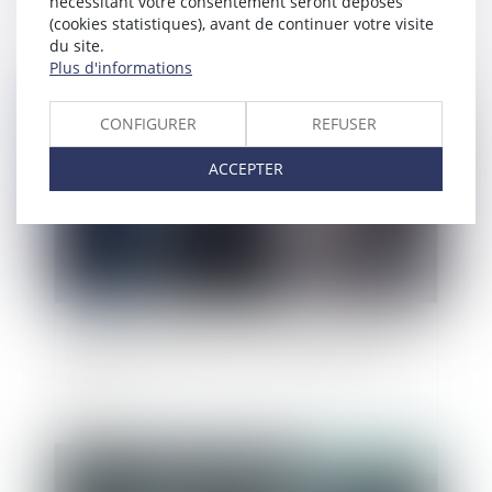
nécessitant votre consentement seront déposés
(cookies statistiques), avant de continuer votre visite
du site.
Plus d'informations
Publié le :
17/10/2022
CONFIGURER
REFUSER
ACCEPTER
Salarié protégé : des propos racistes et sexistes
récurrents justifient son licenciement pour
faute
Publié le :
12/10/2022