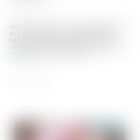
Publié le :
15/09/2021
Source :
www.efl.fr
La sculpture « Le Baiser » de Constantin Brancusi et son
socle formant avec une tombe un tout indivisible, il
s’agit d’un immeuble par nature. L’État peut par
conséquent l’inscrire aux monuments historiques sans
recueillir l’accord de ses propriétaires...
Lire la suite
Publié le :
30/09/2021