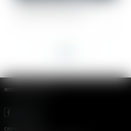
Une sculpture scellée sur une tombe est un
monument funéraire indivisible
<<
<
...
57
58
59
60
61
62
63
...
>
>>
NOS DERNIERS TWEETS
CABINET LE GENTIL