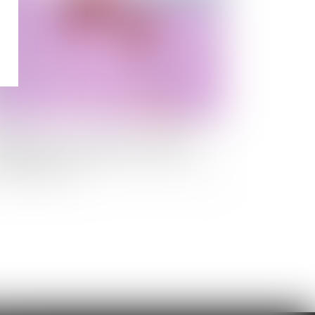
cenciement : ce que prévoit précisément
exécutif pour les personnels non vaccinés ou
ns pass sanitaire