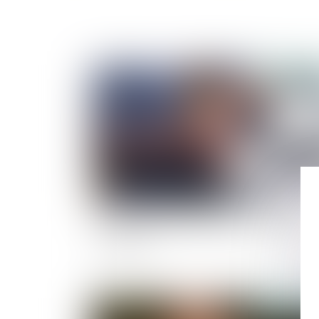
Publié le :
02/08/
Entretien annuel d'évaluation : définition,
obligation
Publié le :
28/07/