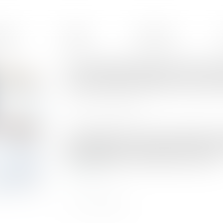
ences
Équipe
Honoraires
Le seuil d’exonération des cot
cas d’entrée/sortie en cours 
Publié le :
29/07/2021
Source :
www.legisocial.fr
Il y a quelques temps, nous communiquions une
questionnements, confirmant que le seuil d’exo
circulaire diffusée le 1/07/2019 nous confirme
Lire la suite