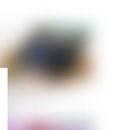
Publié le :
28/07/2021
fiscalité des successions : un impôt mal
mpris et très impopulaire
Publié le :
27/07/2021