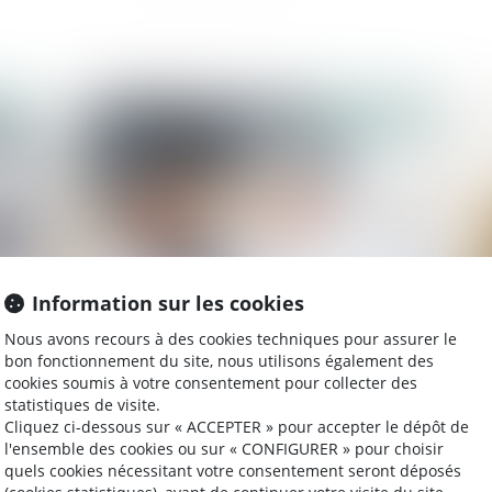
2021
Publié le :
29/07/2021
Information sur les cookies
Nous avons recours à des cookies techniques pour assurer le
Le seuil d’exonération des cotisations apprentis
La 
bon fonctionnement du site, nous utilisons également des
est proratisé en cas d’entrée/sortie en cours de
co
cookies soumis à votre consentement pour collecter des
mois
statistiques de visite.
Cliquez ci-dessous sur « ACCEPTER » pour accepter le dépôt de
l'ensemble des cookies ou sur « CONFIGURER » pour choisir
quels cookies nécessitant votre consentement seront déposés
2021
Publié le :
28/07/2021