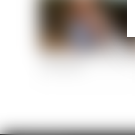
Placement des enfants : les frères et sœurs 
seront plus séparés