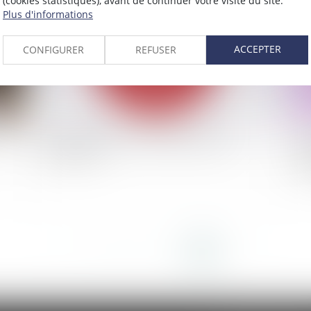
(cookies statistiques), avant de continuer votre visite du site.
Plus d'informations
ACCEPTER
CONFIGURER
REFUSER
ne
Fortes chaleurs : quelles obligations pour
Li
l'employeur ?
l’
sa
<<
<
...
59
60
61
62
63
64
65
>
>>