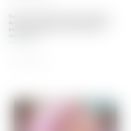
Source :
www.info-legs.fr
Deux mesures, destinées à protéger davantage les
descendants d’un défunt, vont entrer en application
pour les successions ouvertes à compter du 1er
novembre 2021...
Lire la suite
Publié le :
30/09/2021