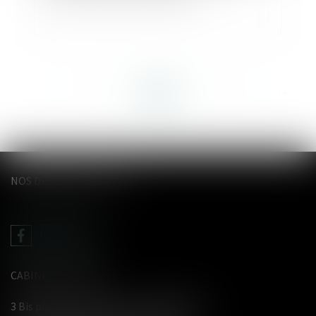
<<
<
...
57
58
59
60
61
62
63
...
>
>>
NOS DERNIERS TWEETS
CABINET LE GENTIL
3 Bis place du Wetz d'amain - 62000 Arras