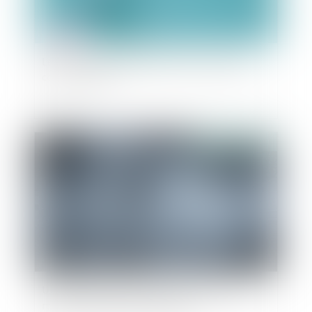
Les cas de contre-indication à la vaccination
contre le Covid
Publié le :
15/09/2021
Une sculpture scellée sur une tombe est un
monument funéraire indivisible