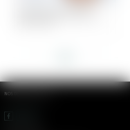
L'important patrimoine et la nature
influençable du majeur ne suffisent pas à le
placer sous tutelle
<<
<
...
35
36
37
38
39
40
41
...
>
>>
NOS DERNIERS TWEETS