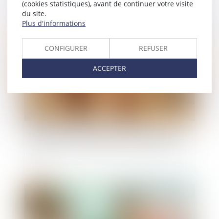
(cookies statistiques), avant de continuer votre visite
du site.
Plus d'informations
Publié le :
22/02/2023
CONFIGURER
REFUSER
ACCEPTER
Faute du couple qui fait annuler la paternité de
celui qu’ils ont laissé présumer père durant 30
ans
Publié le :
15/02/2023