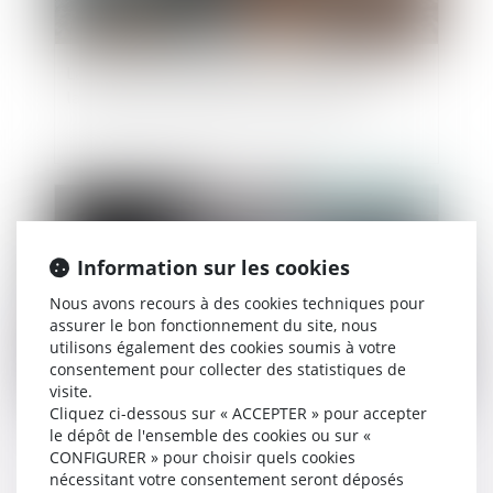
La notification du jugement est un préalable à
la majoration du taux de l'intérêt légal
Publié le :
01/03/2023
Information sur les cookies
Nous avons recours à des cookies techniques pour
assurer le bon fonctionnement du site, nous
utilisons également des cookies soumis à votre
consentement pour collecter des statistiques de
visite.
Cliquez ci-dessous sur « ACCEPTER » pour accepter
Succession : qu’est-ce qu’une attestation de
le dépôt de l'ensemble des cookies ou sur «
CONFIGURER » pour choisir quels cookies
porte-fort ?
nécessitant votre consentement seront déposés