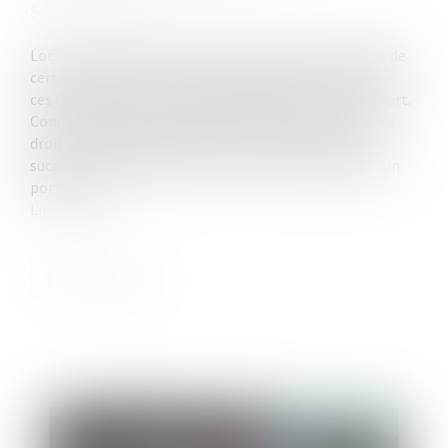
Source :
cleerly.fr
Lors d’une succession, les héritiers doivent s’occuper de
certaines démarches administratives. Afin de faciliter
ces formalités, il est possible de désigner un porte-fort.
Concrètement, un héritier représente tous les ayants
droit et s’engage à réaliser tous les actes liés à la
succession. Alors quelles sont les caractéristiques d’un
porte-fort...
Lire la suite
Publié le :
08/03/2023