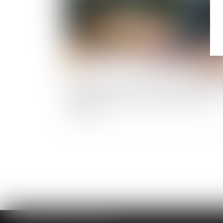
Vaut dire la lettre de contestation de l’avoca
annexée au PV de lecture du projet d’état
liquidatif