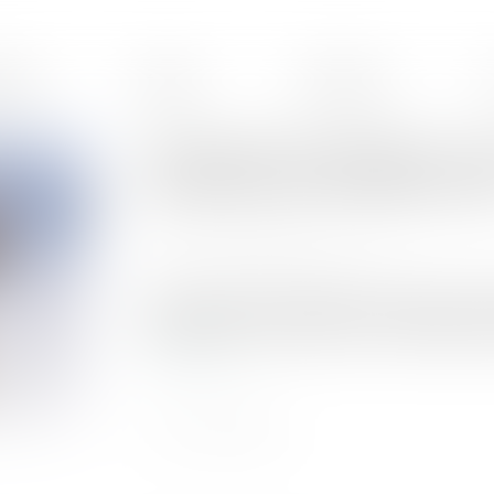
ences
Équipe
Honoraires
Successions en indivision : ve
procédures de partage judicia
Publié le :
15/03/2023
Source :
www.actualitesdudroit.fr
Par une réponse ministérielle en date du 2 m
actuellement une réflexion sur la simplification
Lire la suite