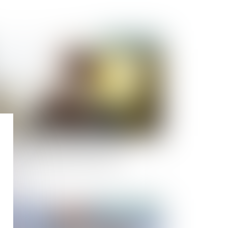
Publié le :
29/03/2023
it de visite des grands-parents : peu
portent les sentiments de l’enfant
Publié le :
15/03/2023