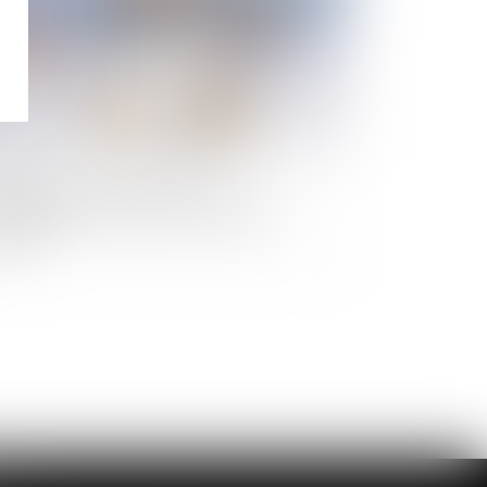
cessions en indivision : vers une
mplification des procédures de partage
iciaire