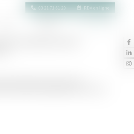
03 21 71 61 29
RDV en ligne
Actus
Contact
Espace client
rs une simplification des
ire
ars 2023, le Gouvernement annonce mener
 des procédures de partage judiciaire des indivisions...