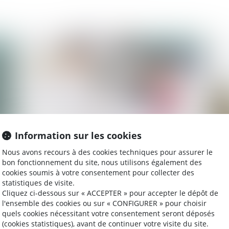
2023
Publié le :
29/03/2023
Information sur les cookies
ion
Désignation d'un tiers à la famille comme
Dro
Nous avons recours à des cookies techniques pour assurer le
tuteur aux biens et à la personne du majeur :
im
bon fonctionnement du site, nous utilisons également des
cookies soumis à votre consentement pour collecter des
illustration
statistiques de visite.
Cliquez ci-dessous sur « ACCEPTER » pour accepter le dépôt de
l'ensemble des cookies ou sur « CONFIGURER » pour choisir
2023
Publié le :
15/03/2023
quels cookies nécessitant votre consentement seront déposés
(cookies statistiques), avant de continuer votre visite du site.