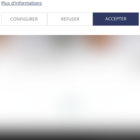
Plus d'informations
ACCEPTER
CONFIGURER
REFUSER
t
Le déblocage du divorce contentieux en cas
Suc
d’inaction du demandeur
si
jud
<<
<
...
34
35
36
37
38
39
40
...
>
>>