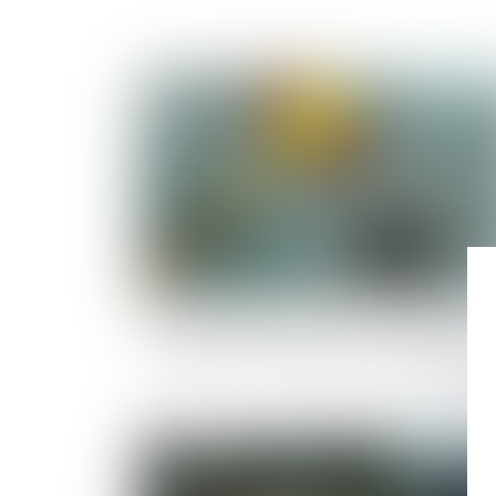
Publié le :
04/04/
Répartition des frais d'entretien et d'éducat
: le juge ne doit pas dénaturer les écrits
Publié le :
22/03/