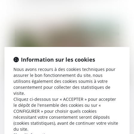
rembourser des APL à l’autre
Publié le :
06/01/2022
Information sur les cookies
Nous avons recours à des cookies techniques pour
assurer le bon fonctionnement du site, nous
utilisons également des cookies soumis à votre
consentement pour collecter des statistiques de
Donation : voici ce que vous avez le droit de
visite.
donner
Cliquez ci-dessous sur « ACCEPTER » pour accepter
le dépôt de l'ensemble des cookies ou sur «
CONFIGURER » pour choisir quels cookies
nécessitant votre consentement seront déposés
(cookies statistiques), avant de continuer votre visite
Publié le :
06/01/2022
du site.