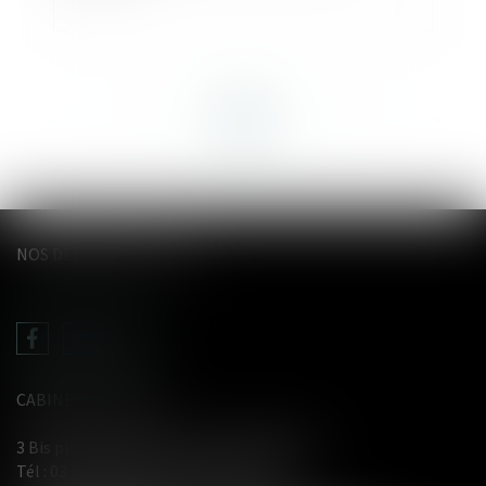
<<
<
...
52
53
54
55
56
57
58
...
>
>>
NOS DERNIERS TWEETS
CABINET LE GENTIL
3 Bis place du Wetz d'amain - 62000 Arras
Tél :
03 21 71 61 29
- Fax : 03 21 71 91 12