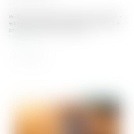
Source :
www.challenges.fr
Rédiger un testament permet de répartir une partie de
vos biens comme bon vous semble. L’occasion aussi de
poser des conditions pour les héritiers.
Lire la suite
Publié le :
13/01/2022