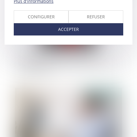
Plus d'informations
CONFIGURER
REFUSER
ACCEPTER
Proposition de loi visant à permettre
l’inscription du décès des enfants majeurs sur le
livret de famille
Publié le :
05/01/2022