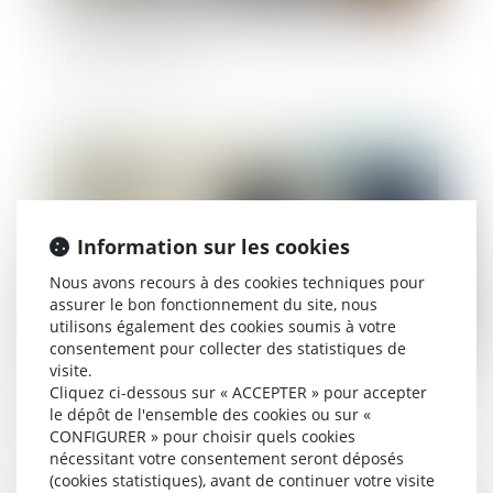
Non-concurrence : pas de prorogation du délai
pendant le Covid
Publié le :
29/05/2026
Information sur les cookies
Nous avons recours à des cookies techniques pour
assurer le bon fonctionnement du site, nous
utilisons également des cookies soumis à votre
consentement pour collecter des statistiques de
visite.
Information et protection des victimes de
Cliquez ci-dessous sur « ACCEPTER » pour accepter
le dépôt de l'ensemble des cookies ou sur «
violences sexuelles lors de la libération de leur
CONFIGURER » pour choisir quels cookies
agresseur : adoption à l'AN
nécessitant votre consentement seront déposés
(cookies statistiques), avant de continuer votre visite