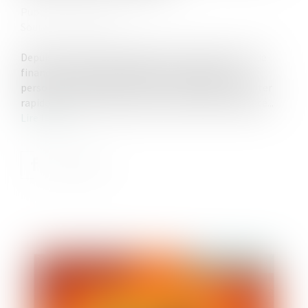
Publié le :
21/05/2026
Source :
www.caf.fr
Depuis le 1er décembre 2023, la Caf propose une aide
financière d’urgence (AVVC) pour permettre aux
personnes victimes de violences conjugales de quitter
rapidement leur domicile et de se mettre en sécurité...
Lire la suite
Publié le :
27/07/2026