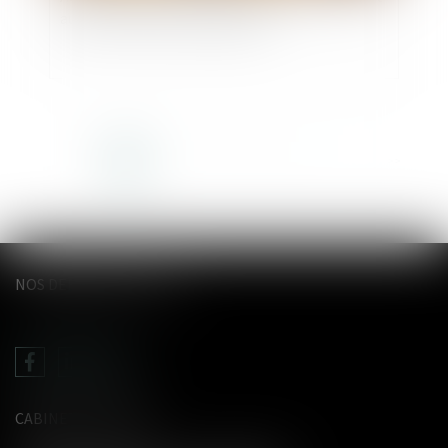
au secret et accès aux origines ?
<<
<
1
2
3
4
5
6
7
...
>
>>
NOS DERNIERS TWEETS
CABINET LE GENTIL