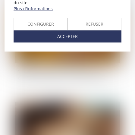
du site.
Publié le :
21/05/2026
Plus d'informations
CONFIGURER
REFUSER
ACCEPTER
Violences conjugales : une aide financière
d’urgence pour quitter le domicile en sécurité
Publié le :
20/05/2026