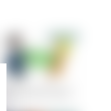
Publié le :
12/11/2024
orce et séparation de biens : la créance est-
e à l’encontre de l’époux ou de l’indivision ?