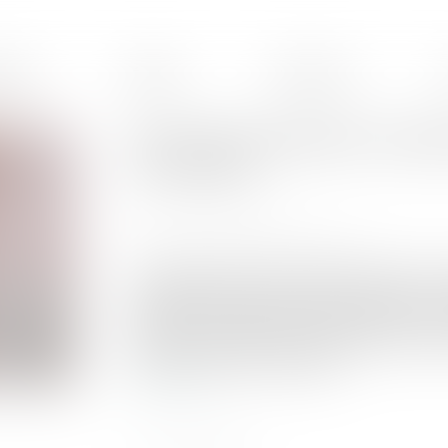
ences
Équipe
Honoraires
Calcul de la prestation compen
en compte ?
Publié le :
24/07/2024
Source :
www.lemag-juridique.com
En application de l’article 270 du Code civil, « 
prestation destinée à compenser, autant qu'il e
crée dans les conditions de vie respectives ». Ce
à qui elle est versée et en fonction des ressour
situation actuelle et prévisible...
Lire la suite