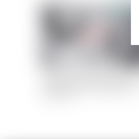
Publié le :
23/10/
L'époux ayant alimenté un compte personne
d'épargne de retraite complémentaire avec 
deniers communs doit des récompenses à la
communauté