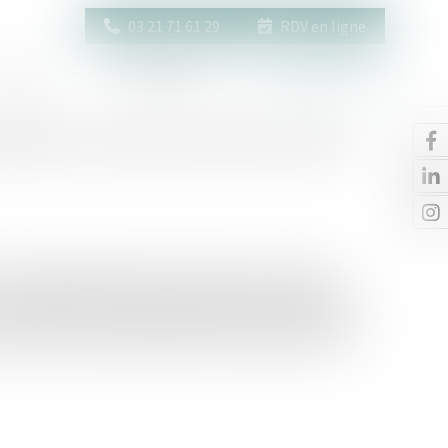
03 21 71 61 29
RDV en ligne
Actus
Contact
Espace client
satoire : quels critères sont pris
L'un des époux peut être tenu de verser à l'autre une
st possible, la disparité que la rupture du mariage
tte dernière est fixée au regard des besoins de la partie
ces de l’autre, sachant qu’il est tenu compte de leur