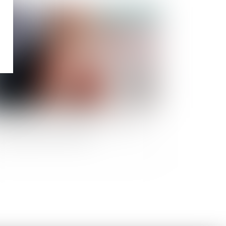
Publié le :
24/07/2024
lcul de la prestation compensatoire : quels
itères sont pris en compte ?