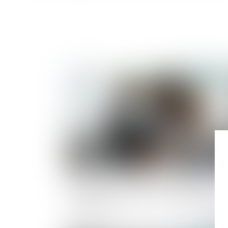
Publié le :
14/01/
Évolution des facultés contributives des
parents pour le paiement de la pension
alimentaire