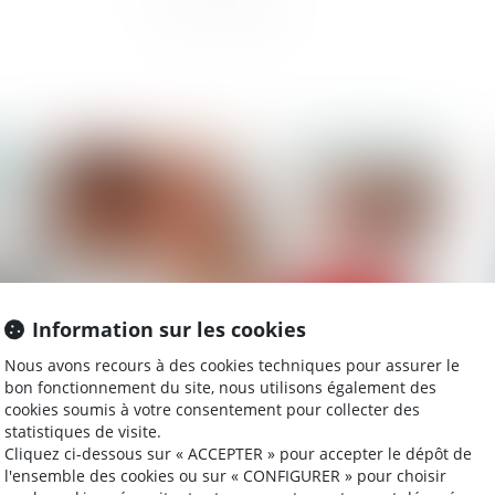
2025
Publié le :
03/12/2024
Information sur les cookies
Nous avons recours à des cookies techniques pour assurer le
bon fonctionnement du site, nous utilisons également des
Prestation compensatoire et droit d’usage et
Div
cookies soumis à votre consentement pour collecter des
d’habitation : une alternative au versement en
ell
statistiques de visite.
capital
Cliquez ci-dessous sur « ACCEPTER » pour accepter le dépôt de
l'ensemble des cookies ou sur « CONFIGURER » pour choisir