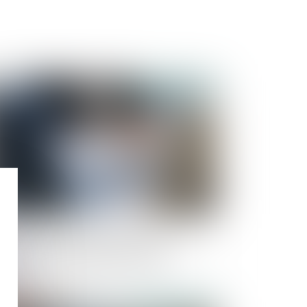
Publié le :
06/12/2023
uidation du régime de la séparation de biens :
juridiction saisie doit déterminer des
éments actifs et passifs de la masse à
rtager