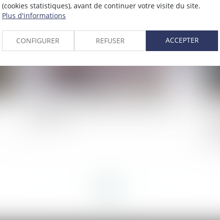
2023
Publié le :
17/10/2023
(cookies statistiques), avant de continuer votre visite du site.
Plus d'informations
ACCEPTER
CONFIGURER
REFUSER
La pension alimentaire : définition, calcul et
Int
obligations
so
le 
QP
<<
<
1
2
3
4
5
6
7
...
>
>>