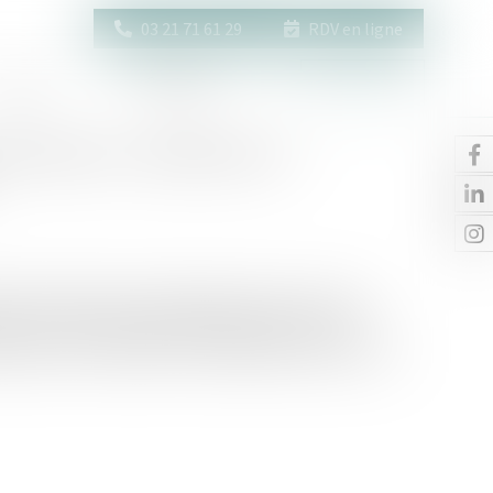
03 21 71 61 29
RDV en ligne
Actus
Contact
Espace client
e divorce : attention au
pouse à indemniser le préjudice subi par son ancien
e civil, retient qu'après le départ de celle-ci du
ple pour une installation en Guadeloupe, l’époux a été