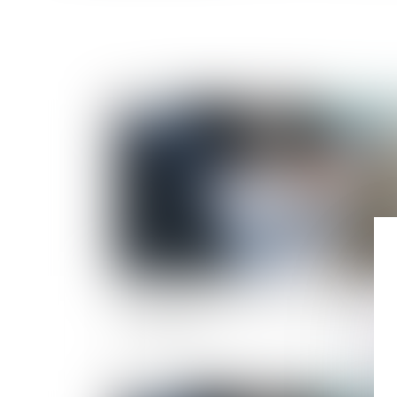
Publié le :
02/01/
Participation aux acquêts : calcul de la plus-
value d’un bien