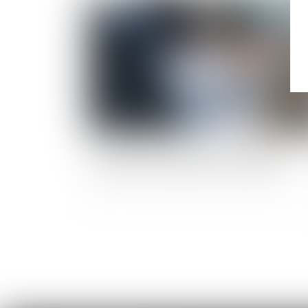
Publié le :
08/11/
Dommages et intérêts en cas de divorce :
attention au fondement de la demande !