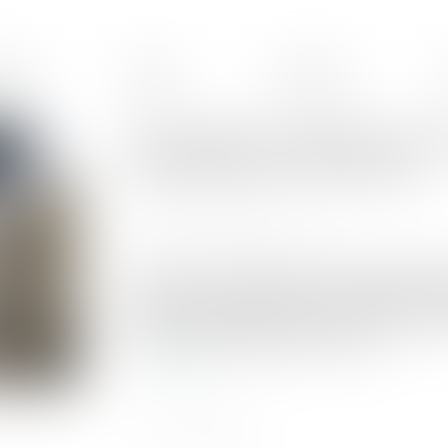
ences
Équipe
Honoraires
Dommages et intérêts en cas d
fondement de la demande !
Publié le :
08/11/2023
Source :
actu.dalloz-etudiant.fr
Doit être cassé l’arrêt qui, pour condamner l’é
conjoint sur le fondement de l'article 266 du Cod
domicile conjugal avec les deux enfants du cou
privé de ses filles pendant onze mois...
Lire la suite