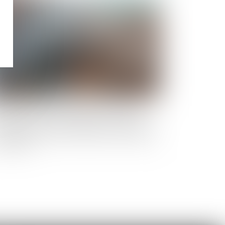
Publié le :
27/09/2023
erdiction de révision de la pension versée
us la forme de rente viagère pour compenser
préjudice causé par la dissolution du mariage :
C rejetée