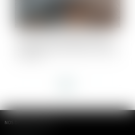
Interdiction de révision de la pension versée
sous la forme de rente viagère pour compenser
le préjudice causé par la dissolution du mariage :
QPC rejetée
<<
<
1
2
3
4
5
6
7
...
>
>>
NOS DERNIERS TWEETS