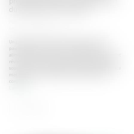
préjudice causé par la dissolution
du mariage : QPC rejetée
Publié le :
27/09/2023
Source :
www.lemag-juridique.com
Un jugement de divorce avait condamné l’époux au
paiement mensuel, d'une part, d'une pension
alimentaire, dont le montant avait été ultérieurement
révisé, ainsi qu’au versement de dommages-intérêts
sous forme de rente viagère, en réparation du préjudice
matériel et moral résultant de la rupture du lien
conjugal...
Lire la suite