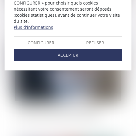
CONFIGURER » pour choisir quels cookies
nécessitant votre consentement seront déposés
Liquidation du régime de la séparation de biens :
(cookies statistiques), avant de continuer votre visite
la juridiction saisie doit déterminer des
du site.
éléments actifs et passifs de la masse à
Plus d'informations
partager
CONFIGURER
REFUSER
Publié le :
08/11/2023
ACCEPTER
Dommages et intérêts en cas de divorce :
attention au fondement de la demande !