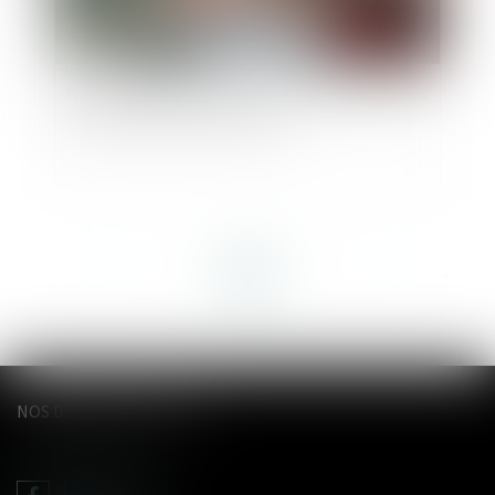
Non-présentation d’enfant : précision sur le lieu
de commission de l’infraction
<<
<
...
2
3
4
5
6
7
8
...
>
>>
NOS DERNIERS TWEETS