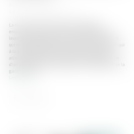
Publié le :
11/07/2023
Source :
www.lemag-juridique.com
La non-présentation d’enfant, aussi appelée :
enlèvement parental, constitue un délit pénal, par
lequel un parent refuse de restituer l’enfant au parent
qui en a la garde habituelle, ou inversement le parent qui
à la garde habituelle, sinon bénéficie d’une garde
alternée, refuse de laisser l’enfant à celui qui bénéficie
d’un droit de visite et d’hébergement ou également de la
garde alternée...
Lire la suite