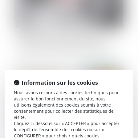
Date d’appréciation de la demande de
prestation compensatoire et conséquence de
l’appel formé contre le jugement de divorce
Publié le :
23/08/2023
Information sur les cookies
Nous avons recours à des cookies techniques pour
assurer le bon fonctionnement du site, nous
utilisons également des cookies soumis à votre
consentement pour collecter des statistiques de
visite.
Cliquez ci-dessous sur « ACCEPTER » pour accepter
le dépôt de l'ensemble des cookies ou sur «
CONFIGURER » pour choisir quels cookies
Divorce et pension alimentaire : tout ce que