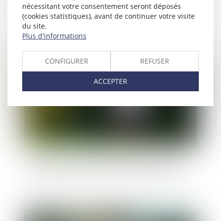
nécessitant votre consentement seront déposés
vous devez savoir
(cookies statistiques), avant de continuer votre visite
du site.
Plus d'informations
Publié le :
01/08/2023
CONFIGURER
REFUSER
ACCEPTER
Preuve de la communication du compte rendu
d’audition de l’enfant par l’arrêt ou les pièces
Publié le :
26/07/2023