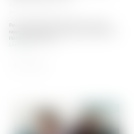
Publié le :
04/04/2023
Source :
www.lemag-juridique.com
Par un arrêt du 15 mars 2023, la Cour de cassation
rappelle l’obligation pour le juge de ne pas dénaturer
l’écrit qui lui est soumis...
Lire la suite
Publié le :
05/07/2023