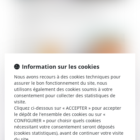
Fixation de la résidence de l’enfant et
compétence internationale du juge en cas de
modification de la résidence en cours de
procédure
Publié le :
14/06/2023
Information sur les cookies
Nous avons recours à des cookies techniques pour
assurer le bon fonctionnement du site, nous
utilisons également des cookies soumis à votre
consentement pour collecter des statistiques de
visite.
Difficulté de versement de la prestation
Cliquez ci-dessous sur « ACCEPTER » pour accepter
compensatoire en capital : le juge peut
le dépôt de l'ensemble des cookies ou sur «
autoriser un versement périodique
CONFIGURER » pour choisir quels cookies
nécessitant votre consentement seront déposés
(cookies statistiques), avant de continuer votre visite
du site.