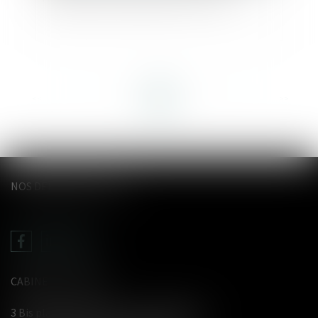
<<
<
...
3
4
5
6
7
8
9
...
>
>>
NOS DERNIERS TWEETS
CABINET LE GENTIL
3 Bis place du Wetz d'amain - 62000 Arras