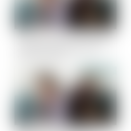
La décision qui se prononce sur une récompense
calculée selon le profit subsistant sans fixer la
date de jouissance divise est dépourvue de
l’autorité de chose jugée
Publié le :
27/06/2023