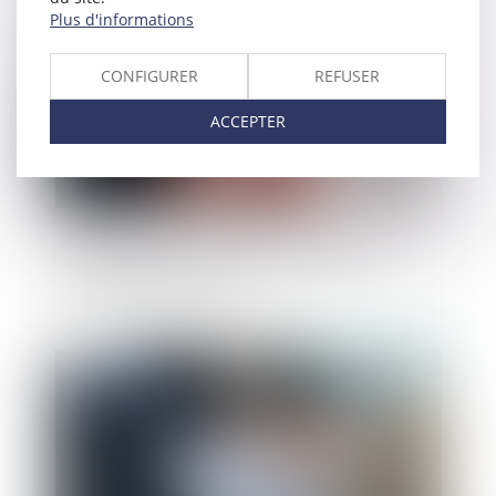
Publié le :
31/05/2023
Plus d'informations
CONFIGURER
REFUSER
ACCEPTER
Appel contre le jugement de divorce limité à la
demande de prestation compensatoire et
indivisibilité de l’action
Publié le :
18/04/2023