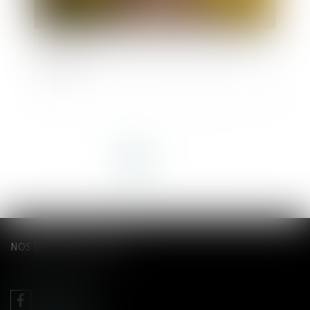
Tutelle et conflit familial : quelle place pour la
famille ?
<<
<
1
2
3
>
>>
NOS DERNIERS TWEETS