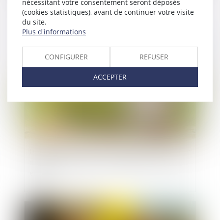
concubinage n’est pas un empêchement d’agir
nécessitant votre consentement seront déposés
(cookies statistiques), avant de continuer votre visite
du site.
Plus d'informations
Publié le :
21/08/2025
CONFIGURER
REFUSER
ACCEPTER
Donation-partage ou simple donation ? La Cour
de cassation tranche sur l’exigence de partage
effectif
Publié le :
19/08/2025