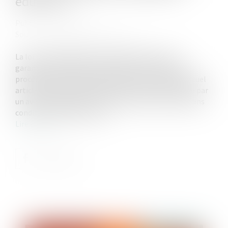
éducative
Publié le :
27/07/2026
Source :
www.lemag-juridique.com
La loi n° 2026-630 du 13 juillet 2026 renforce les
garanties accordées aux mineurs dans le cadre des
procédures d'assistance éducative. Elle modifie l'actuel
article 375-1 du Code civil afin de rendre l'assistance par
un avocat obligatoire pour tout mineur concerné, sans
condition de discernement....
Lire la suite