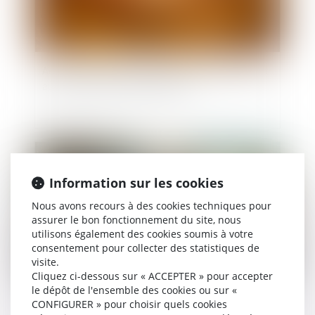
Accouchement sous X : comment concilier droit
au secret et accès aux origines ?
Publié le :
23/09/2025
Information sur les cookies
Nous avons recours à des cookies techniques pour
assurer le bon fonctionnement du site, nous
utilisons également des cookies soumis à votre
consentement pour collecter des statistiques de
visite.
Cliquez ci-dessous sur « ACCEPTER » pour accepter
le dépôt de l'ensemble des cookies ou sur «
Prescription d’une créance entre concubins : le
CONFIGURER » pour choisir quels cookies