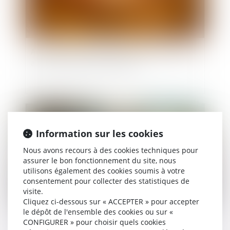
Accouchement sous X : comment concilier droit
au secret et accès aux origines ?
Publié le :
23/09/2025
Information sur les cookies
Nous avons recours à des cookies techniques pour
assurer le bon fonctionnement du site, nous
utilisons également des cookies soumis à votre
consentement pour collecter des statistiques de
visite.
Cliquez ci-dessous sur « ACCEPTER » pour accepter
le dépôt de l'ensemble des cookies ou sur «
Prescription d’une créance entre concubins : le
CONFIGURER » pour choisir quels cookies