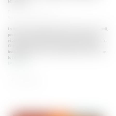
effectif
Publié le :
21/08/2025
Source :
www.lemag-juridique.com
La donation-partage, prévue à l’article 1075 du Code civil,
permet à un ascendant d’organiser de son vivant la
répartition de ses biens entre ses héritiers présomptifs.
Elle suppose toutefois une attribution matérielle et
individualisée des biens, chaque bénéficiaire recevant un
lot distinct...
Lire la suite