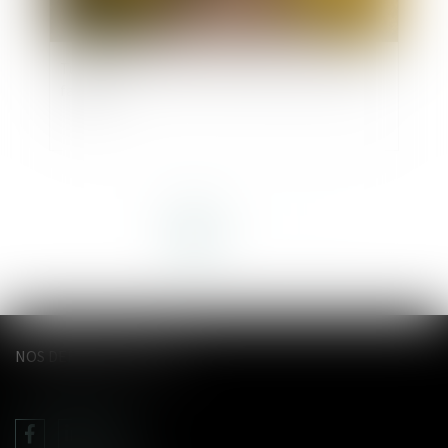
Tutelle et conflit familial : quelle place pour la
famille ?
<<
<
1
2
3
>
>>
NOS DERNIERS TWEETS