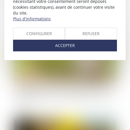
concubinage n’est pas un empêchement d’agir
nécessitant votre consentement seront déposés
(cookies statistiques), avant de continuer votre visite
du site.
Plus d'informations
Publié le :
21/08/2025
CONFIGURER
REFUSER
ACCEPTER
Donation-partage ou simple donation ? La Cour
de cassation tranche sur l’exigence de partage
effectif
Publié le :
19/08/2025