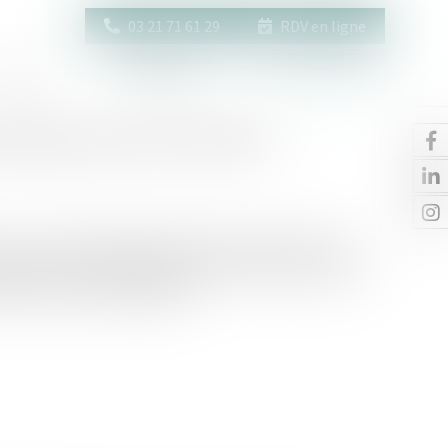
03 21 71 61 29
RDV en ligne
Actus
Contact
Espace client
elle place pour la famille ?
les articles 449 et 450 du Code civil prévoient que la
rcée par un mandataire judiciaire, dès lors qu’un proche
êt de la personne protégée...