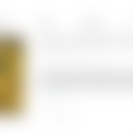
ences
Équipe
Honoraires
Tutelle et conflit familial : qu
Publié le :
15/07/2025
Source :
www.lemag-juridique.com
En matière de protection juridique des majeurs, 
tutelle familiale doit être préférée à celle exe
est en mesure d’assumer la mesure dans l’intér
Lire la suite