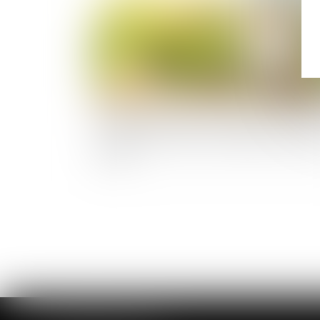
Donation-partage ou simple donation ? La C
de cassation tranche sur l’exigence de partag
effectif