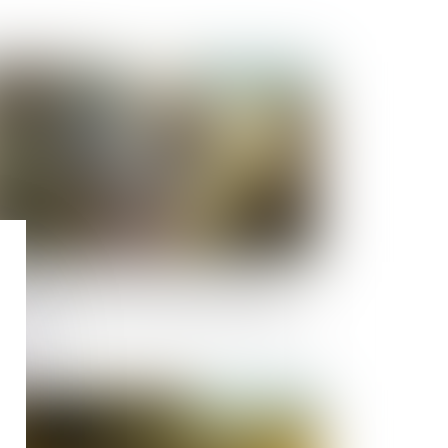
Publié le :
23/09/2025
escription d’une créance entre concubins : le
ncubinage n’est pas un empêchement d’agir
Publié le :
15/07/2025