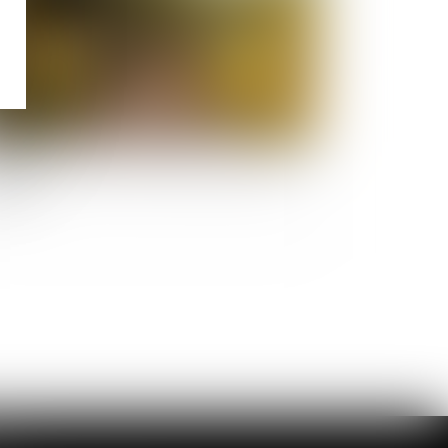
elle et conflit familial : quelle place pour la
ille ?