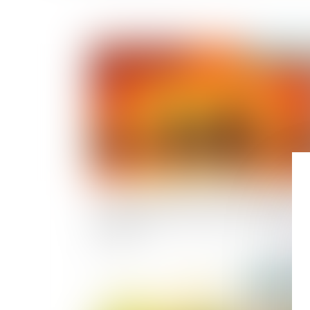
Publié le :
27/07/
Loi du 13 juillet 2026 : une assistance obligat
par avocat pour les mineurs en assistance
éducative
Publié le :
21/08/