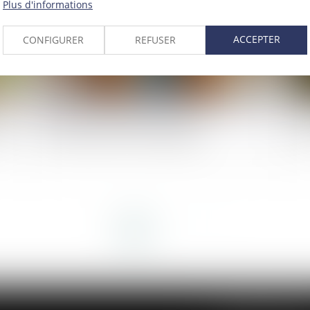
Plus d'informations
ACCEPTER
CONFIGURER
REFUSER
our
Pas de retour de l’enfant, pas de
Tut
e
remboursement des frais engagés
fam
<<
<
1
2
3
>
>>