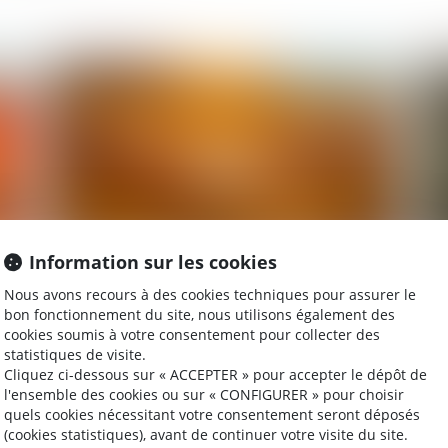
2026
Publié le :
18/05/2026
Information sur les cookies
oire
Accouchement sous X : comment concilier droit
Pr
Nous avons recours à des cookies techniques pour assurer le
au secret et accès aux origines ?
co
bon fonctionnement du site, nous utilisons également des
cookies soumis à votre consentement pour collecter des
statistiques de visite.
Cliquez ci-dessous sur « ACCEPTER » pour accepter le dépôt de
l'ensemble des cookies ou sur « CONFIGURER » pour choisir
2025
Publié le :
19/08/2025
quels cookies nécessitant votre consentement seront déposés
(cookies statistiques), avant de continuer votre visite du site.