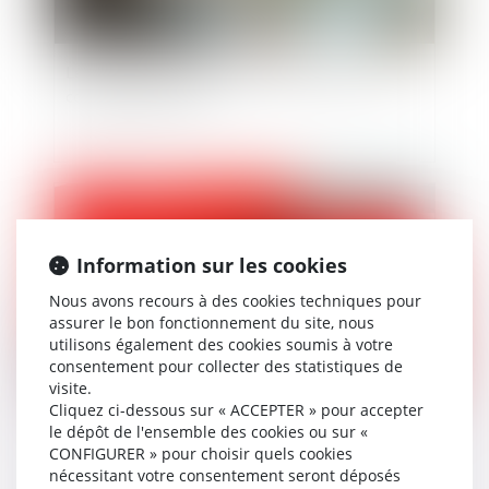
Le Conseil constitutionnel fait le point sur le
congé de paternité
Publié le :
19/02/2025
Information sur les cookies
Nous avons recours à des cookies techniques pour
assurer le bon fonctionnement du site, nous
utilisons également des cookies soumis à votre
consentement pour collecter des statistiques de
visite.
Cliquez ci-dessous sur « ACCEPTER » pour accepter
Combien de jours de carence en cas d’arrêt
le dépôt de l'ensemble des cookies ou sur «
CONFIGURER » pour choisir quels cookies
maladie ?
nécessitant votre consentement seront déposés