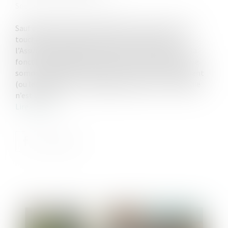
Source :
www.helloworkplace.fr
Sauf exceptions, toute personne en arrêt de travail
touche des indemnités journalières de la part de
l’Assurance maladie, qu’elle soit salariée, agent de la
fonction publique ou sans emploi. En revanche, cette
somme destinée à compenser le salaire, le traitement
(ou les allocations chômage) pendant l’arrêt maladie
n’est versée...
Lire la suite
Publié le :
13/05/2026