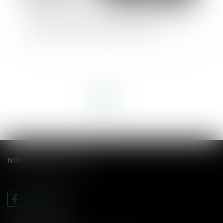
Smic horaire : le Premier ministre annonce une
revalorisation au 1er novembre 2024
<<
<
1
2
>
>>
NOS DERNIERS TWEETS