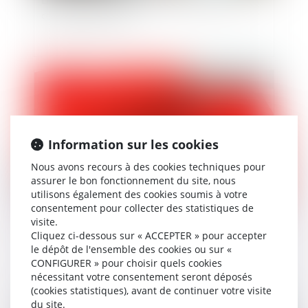
Le Conseil constitutionnel fait le point sur le
congé de paternité
Publié le :
19/02/2025
Information sur les cookies
Nous avons recours à des cookies techniques pour
assurer le bon fonctionnement du site, nous
utilisons également des cookies soumis à votre
consentement pour collecter des statistiques de
visite.
Combien de jours de carence en cas d’arrêt
Cliquez ci-dessous sur « ACCEPTER » pour accepter
maladie ?
le dépôt de l'ensemble des cookies ou sur «
CONFIGURER » pour choisir quels cookies
nécessitant votre consentement seront déposés
(cookies statistiques), avant de continuer votre visite
du site.
Publié le :
30/10/2024