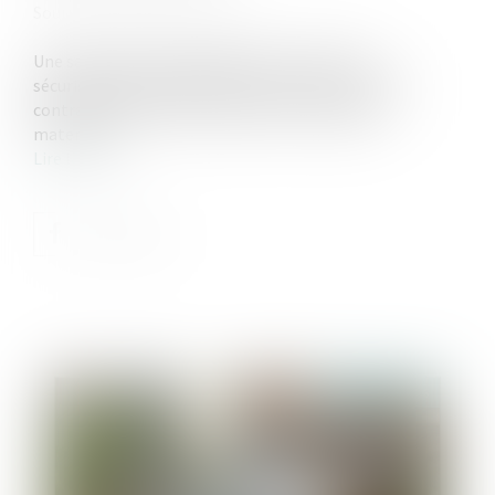
Source :
www.actu-juridique.fr
Une salariée, qui avait adhéré à un contrat de
sécurisation professionnelle, soutenant avoir été
contrainte de travailler pendant ses congés de
maternité...
Lire la suite
Publié le :
13/05/2026