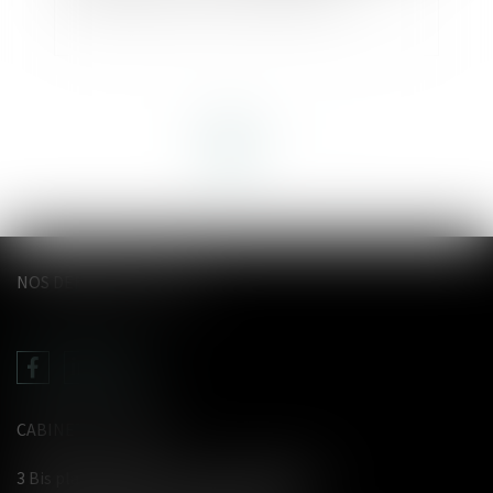
<<
<
1
2
>
>>
NOS DERNIERS TWEETS
CABINET LE GENTIL
3 Bis place du Wetz d'amain - 62000 Arras