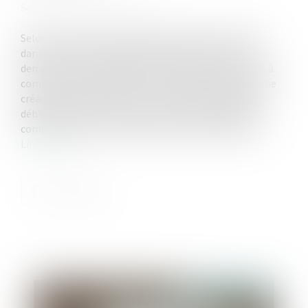
Source :
www.actu-juridique.fr
Selon l’article R. 133-3 du Code de la sécurité sociale,
dans sa rédaction applicable au litige, si la mise en
demeure reste sans effet au terme du délai d’un mois à
compter de sa notification, le directeur de l’organisme
créancier peut décerner une contrainte à laquelle le
débiteur peut former opposition auprès du tribunal
compétent dans les quinze jours de sa signification...
Lire la suite
Publié le :
20/10/2022