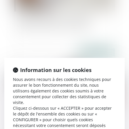
Congé de proche aidant : de nouveaux
bénéficiaires depuis le 1er juillet 2022
Publié le :
13/01/2022
Information sur les cookies
Nous avons recours à des cookies techniques pour
assurer le bon fonctionnement du site, nous
utilisons également des cookies soumis à votre
consentement pour collecter des statistiques de
visite.
Cliquez ci-dessous sur « ACCEPTER » pour accepter
Sécurité sociale : tous les changements au 1er
le dépôt de l'ensemble des cookies ou sur «
CONFIGURER » pour choisir quels cookies
janvier 2022
nécessitant votre consentement seront déposés