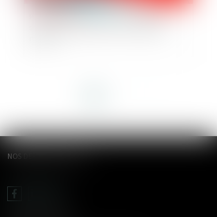
Projet de loi de financement de la Sécurité
sociale (PLFSS) pour 2022 : les principales
mesures
<<
<
1
2
3
>
>>
NOS DERNIERS TWEETS