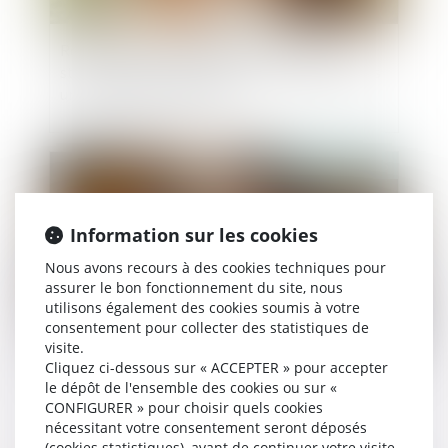
Retour d’un enfant déplacé illicitement : la
stabilité affective et scolaire ne caractérise pas
une situation intolérable
Publié le :
14/04/2025
Information sur les cookies
Nous avons recours à des cookies techniques pour
assurer le bon fonctionnement du site, nous
utilisons également des cookies soumis à votre
consentement pour collecter des statistiques de
visite.
Cliquez ci-dessous sur « ACCEPTER » pour accepter
Filiation naturelle et preuve de la possession
le dépôt de l'ensemble des cookies ou sur «
d’état : quand commence la prescription ?
CONFIGURER » pour choisir quels cookies
nécessitant votre consentement seront déposés
(cookies statistiques), avant de continuer votre visite