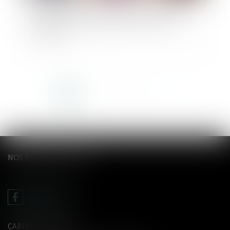
Filiation française d’un enfant né à l’étranger :
l’ancien article 337 du Code civil n’est plus
invocable
<<
<
1
2
3
4
5
6
7
>
>>
NOS DERNIERS TWEETS
CABINET LE GENTIL