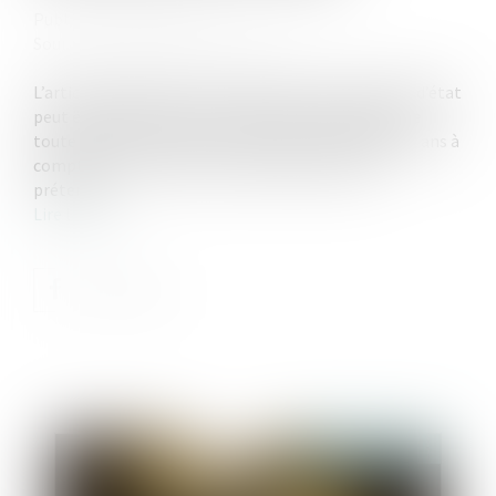
Publié le :
14/04/2025
Source :
www.lemag-juridique.com
L’article 330 du Code civil prévoit que la possession d’état
peut être judiciairement constatée à la demande de
toute personne y ayant intérêt, dans un délai de dix ans à
compter de sa cessation ou du décès du parent
prétendu...
Lire la suite
Publié le :
25/08/2025