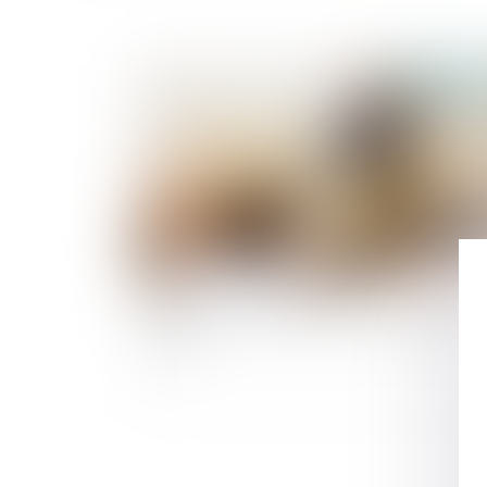
Publié le :
26/10/
Retrait de l'autorité parentale : demande et
effets