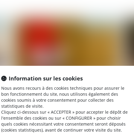
2021
Publié le :
04/08/2021
Information sur les cookies
Résidence alternée et intérêt de l’enfant :
Pl
Nous avons recours à des cookies techniques pour assurer le
regards croisés des magistrats
se
bon fonctionnement du site, nous utilisons également des
cookies soumis à votre consentement pour collecter des
statistiques de visite.
Cliquez ci-dessous sur « ACCEPTER » pour accepter le dépôt de
l'ensemble des cookies ou sur « CONFIGURER » pour choisir
Publié le :
06/01/2021
quels cookies nécessitant votre consentement seront déposés
(cookies statistiques), avant de continuer votre visite du site.