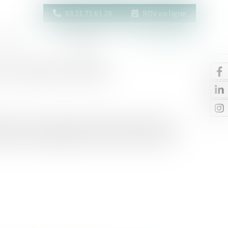
03 21 71 61 29
RDV en ligne
Actus
Contact
Espace client
e : demande et effets
e s’exerce lorsque l’intérêt de l’enfant le justifie. Il
ntre eux, et s’appliquer pour un seul enfant ou pour