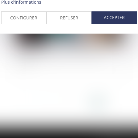
Plus d'informations
ACCEPTER
CONFIGURER
REFUSER
Liberté d’enseignement et instruction en
famille
<<
<
1
2
3
4
5
6
7
>
>>