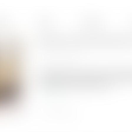
ences
Équipe
Honoraires
Retrait de l'autorité parental
Publié le :
26/10/2021
Source :
www.capital.fr
Procédure grave, le retrait de l’autorité parental
peut concerner les deux parents, ou un seul d’e
l’ensemble des enfants de la famille.
Lire la suite