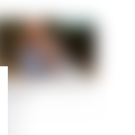
Publié le :
28/07/2021
acement des enfants : les frères et sœurs ne
ront plus séparés