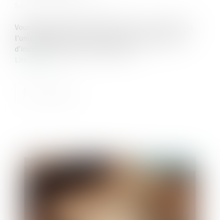
Source :
www.economie.gouv.fr
Vous héritez d’une succession mais vous n’en êtes pas
l’unique bénéficiaire ? Vous êtes alors en situation
d’indivision avec les autres héritiers...
Lire la suite
Publié le :
20/05/2026