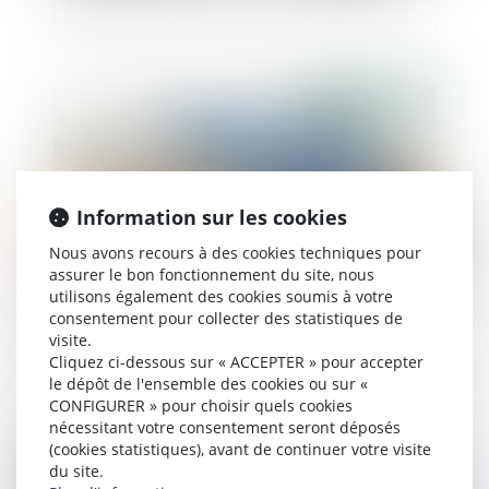
juge privilégie la volonté exprimée du défunt
Publié le :
11/09/2025
Information sur les cookies
Nous avons recours à des cookies techniques pour
assurer le bon fonctionnement du site, nous
utilisons également des cookies soumis à votre
consentement pour collecter des statistiques de
Article 922 du Code civil : la valeur des biens doit
visite.
être fixée au décès
Cliquez ci-dessous sur « ACCEPTER » pour accepter
le dépôt de l'ensemble des cookies ou sur «
CONFIGURER » pour choisir quels cookies
nécessitant votre consentement seront déposés
(cookies statistiques), avant de continuer votre visite
Publié le :
31/07/2025
du site.