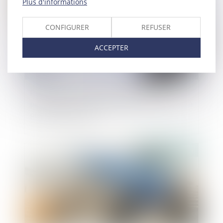
Plus d'informations
CONFIGURER
REFUSER
ACCEPTER
Prescription et indemnité d’occupation :
précision de la Cour de cassation sur la période à
prendre en compte
Publié le :
25/07/2025