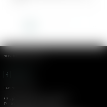
<<
<
1
2
3
4
5
6
7
...
>
>>
NOS DERNIERS TWEETS
CABINET LE GENTIL
3 Bis place du Wetz d'amain - 62000 Arras
Tél :
03 21 71 61 29
- Fax : 03 21 71 91 12