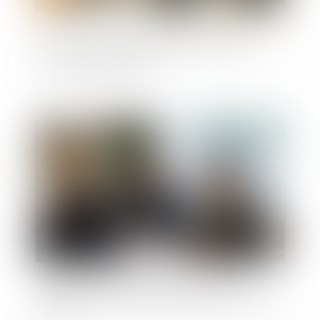
Pas de donation-partage sans lots distincts
pour chaque donataire
Publié le :
04/07/2025
Succession entre frères et soeurs vivant
ensemble : pas d'exonération pour le collatéral
pacsé