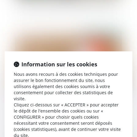
Enfant né hors mariage légitimé : la production
de l’acte de naissance annoté suffit pour hériter
Publié le :
17/01/2024
Information sur les cookies
Nous avons recours à des cookies techniques pour
assurer le bon fonctionnement du site, nous
utilisons également des cookies soumis à votre
consentement pour collecter des statistiques de
visite.
Droit de succession immobilier : comment ça
Cliquez ci-dessous sur « ACCEPTER » pour accepter
marche ?
le dépôt de l'ensemble des cookies ou sur «
CONFIGURER » pour choisir quels cookies
nécessitant votre consentement seront déposés
(cookies statistiques), avant de continuer votre visite
du site.
Publié le :
11/01/2024