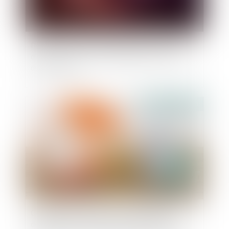
Donation de sommes d’argent avec réserve
d’usufruit : vers la non-déductibilité de la dette
de restitution ?
Publié le :
14/12/2023
Complexité des opérations de partage et
désignation d’un notaire : le juge doit en plus