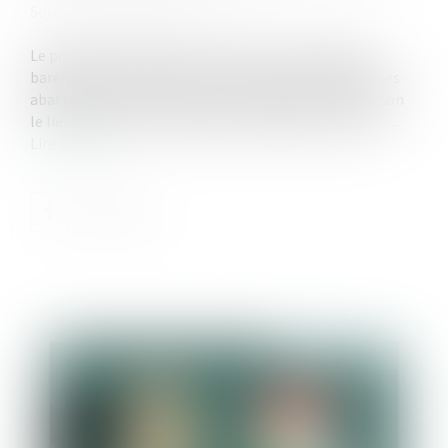
Source :
www.corrigetonimpot.fr
Le projet de loi de finances ne vient pas modifier le
barème des droits de succession pour l’année 2024. Les
abattements et barèmes sont expliqués ci-après selon
le lien de parenté : frères/sœurs, conjoints, enfants….
Lire la suite
Publié le :
31/01/2024