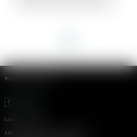
commettre un juge chargé de la surveillance
<<
<
...
4
5
6
7
8
9
10
...
>
>>
NOS DERNIERS TWEETS
CABINET LE GENTIL
3 Bis place du Wetz d'amain - 62000 Arras