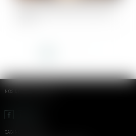
Succession et biens sans maître : se manifester
dans les 30 ans suffit à bloquer l’appropriation
publique
<<
<
1
2
3
4
5
6
7
...
>
>>
NOS DERNIERS TWEETS
CABINET LE GENTIL