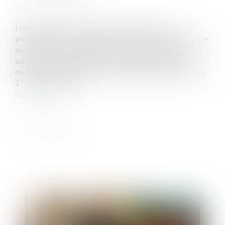
Source :
www.weblex.fr
Lorsqu’une succession est répartie entre un nu-
propriétaire et un usufruitier, et en présence d’une dette
successorale, sur quelle part va s’imputer ce passif
successoral pour le calcul des droits de succession : sur
celle du nu-propriétaire, sur celle de l’usufruitier, sur les
2 ? Réponse du juge…
Lire la suite
Publié le :
18/06/2025