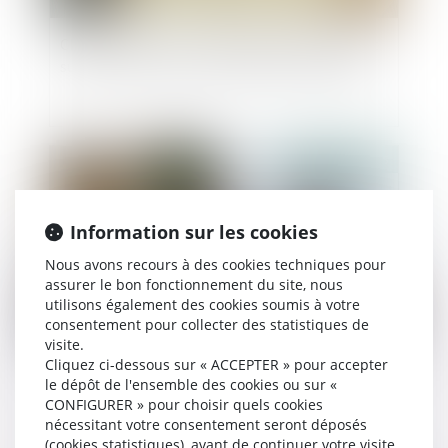
Clause de préciput : le prélèvement du conjoint
survivant n’est pas une opération de partage
Publié le :
05/06/2025
Information sur les cookies
Nous avons recours à des cookies techniques pour
assurer le bon fonctionnement du site, nous
utilisons également des cookies soumis à votre
consentement pour collecter des statistiques de
visite.
Cliquez ci-dessous sur « ACCEPTER » pour accepter
Succession et société civile : cession opposable
le dépôt de l'ensemble des cookies ou sur «
entre héritiers et intérêts du rapport précisés
CONFIGURER » pour choisir quels cookies
nécessitant votre consentement seront déposés
(cookies statistiques), avant de continuer votre visite