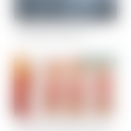
Une sculpture scellée sur une tombe est un
monument funéraire indivisible
Publié le :
08/09/2021
Ce qu’il en coûte au demandeur à l’action de ne
pas appeler tous les indivisaires en 1e instance