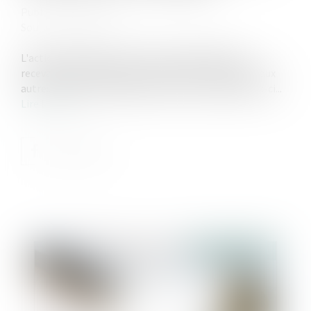
Publié le :
08/09/2021
Source :
www.efl.fr
L'action introduite contre un seul indivisaire est
recevable mais la décision rendue est inopposable aux
autres indivisaires à défaut de mise en cause de ceux-ci...
Lire la suite
Publié le :
21/10/2021