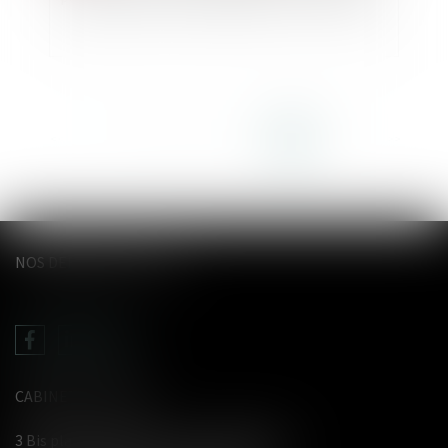
<<
<
...
14
15
16
17
18
19
20
>
>>
NOS DERNIERS TWEETS
CABINET LE GENTIL
3 Bis place du Wetz d'amain - 62000 Arras