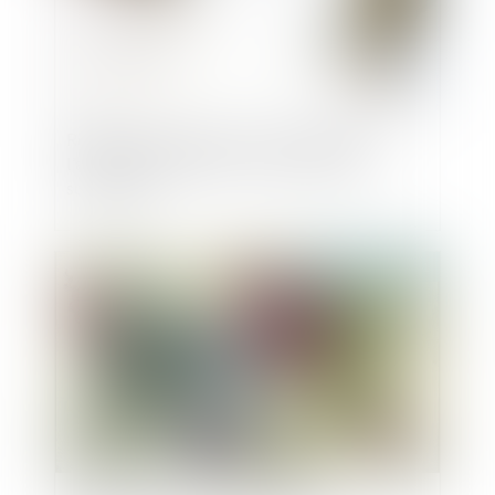
Règlement Successions : confirmation de
l’acception libérale de la notion de pacte
successoral
Publié le :
07/10/2021