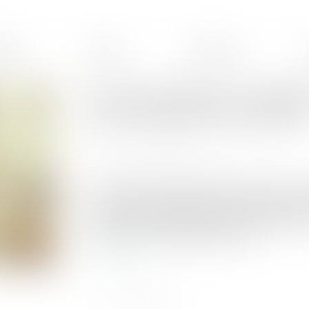
ences
Équipe
Honoraires
Clause de préciput : le prélè
pas une opération de partage
Publié le :
12/06/2025
Source :
www.lemag-juridique.com
Le prélèvement préciputaire prévu par l’article
prélever certains biens de la communauté avant
contrat de mariage. La question s’est posée de s
partage » au sens juridique du terme...
Lire la suite