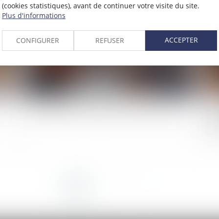
2025
Publié le :
09/05/2025
(cookies statistiques), avant de continuer votre visite du site.
Plus d'informations
ACCEPTER
CONFIGURER
REFUSER
Calcul des droits de succession : à qui la dette ?
Su
dan
pu
<<
<
1
2
3
4
5
6
7
...
>
>>