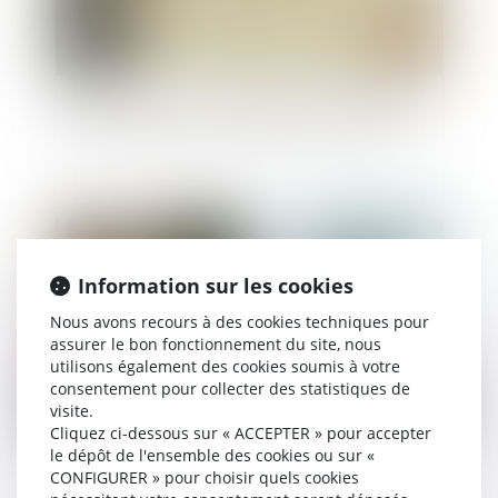
Clause de préciput : le prélèvement du conjoint
survivant n’est pas une opération de partage
Publié le :
05/06/2025
Information sur les cookies
Nous avons recours à des cookies techniques pour
assurer le bon fonctionnement du site, nous
utilisons également des cookies soumis à votre
consentement pour collecter des statistiques de
visite.
Cliquez ci-dessous sur « ACCEPTER » pour accepter
le dépôt de l'ensemble des cookies ou sur «
Succession et société civile : cession opposable
CONFIGURER » pour choisir quels cookies
entre héritiers et intérêts du rapport précisés