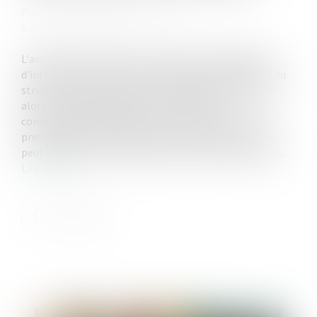
Publié le :
18/06/2025
Source :
www.lemag-juridique.com
L'avocat est tenu envers son client d'une obligation
d'information et de conseil, laquelle s’étend au-delà du
strict mandat procédural. Cette obligation implique
alors notamment d’alerter le client sur les
conséquences juridiques d’une inaction, telles que la
prescription imminente d’un droit. À défaut, l'avocat
peut engager sa responsabilité civile professionnelle...
Lire la suite