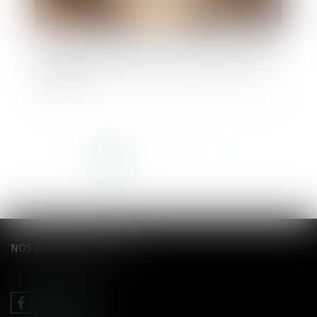
Succession et biens sans maître : se manifester
dans les 30 ans suffit à bloquer l’appropriation
publique
<<
<
1
2
3
4
5
6
7
...
>
>>
NOS DERNIERS TWEETS