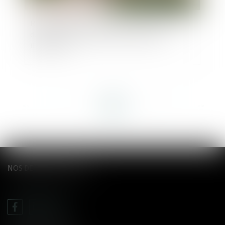
Règlement Successions et détermination de la
dernière résidence habituelle du défunt :
illustration
<<
<
...
5
6
7
8
9
10
11
...
>
>>
NOS DERNIERS TWEETS