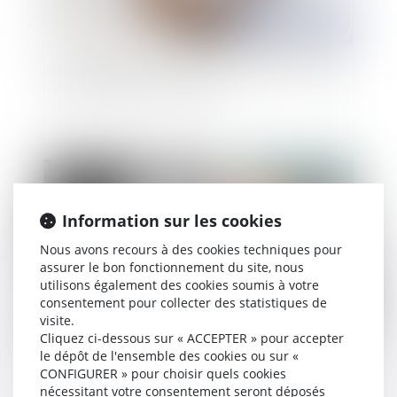
Héritier bloque la succession : Quelles solutions
pour débloquer la situation ?
Publié le :
18/10/2023
Information sur les cookies
Nous avons recours à des cookies techniques pour
assurer le bon fonctionnement du site, nous
utilisons également des cookies soumis à votre
consentement pour collecter des statistiques de
visite.
Cliquez ci-dessous sur « ACCEPTER » pour accepter
le dépôt de l'ensemble des cookies ou sur «
En présence de droits démembrés, la totalité du
CONFIGURER » pour choisir quels cookies
passif de succession est imputable sur la part du
nécessitant votre consentement seront déposés