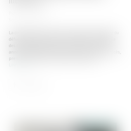
illustration
Publié le :
13/09/2023
Source :
www.efl.fr
La détermination de la dernière résidence habituelle du
défunt exige de procéder à une évaluation d'ensemble
des circonstances de la vie de ce dernier au cours des
années précédant son décès et au moment de son décès,
prenant en compte tous les éléments de fait …
Lire la suite
Publié le :
07/12/2023