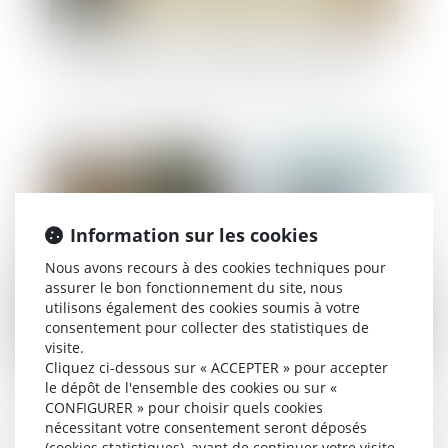
Clause de préciput : le prélèvement du conjoint
survivant n’est pas une opération de partage
Publié le :
05/06/2025
Information sur les cookies
Nous avons recours à des cookies techniques pour
assurer le bon fonctionnement du site, nous
utilisons également des cookies soumis à votre
consentement pour collecter des statistiques de
visite.
Cliquez ci-dessous sur « ACCEPTER » pour accepter
Succession et société civile : cession opposable
le dépôt de l'ensemble des cookies ou sur «
entre héritiers et intérêts du rapport précisés
CONFIGURER » pour choisir quels cookies
nécessitant votre consentement seront déposés
(cookies statistiques), avant de continuer votre visite