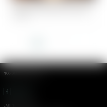
Succession et biens sans maître : se manifester
dans les 30 ans suffit à bloquer l’appropriation
publique
<<
<
1
2
3
4
5
6
7
...
>
>>
NOS DERNIERS TWEETS
CABINET LE GENTIL