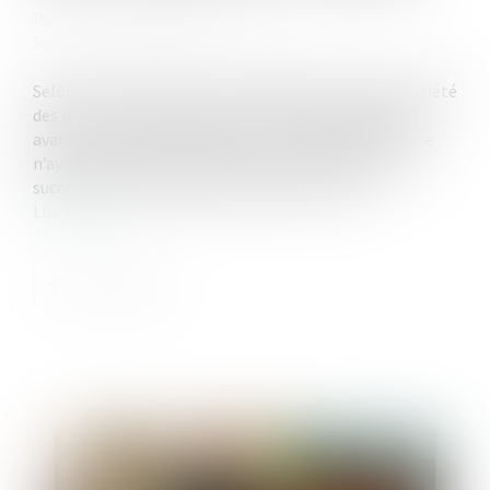
Publié le :
17/04/2025
Source :
www.lemag-juridique.com
Selon l’article L 1123-1 1° du Code général de la propriété
des personnes publiques, dans sa version applicable
avant la loi du 21 février 2022, sont considérés comme
n’ayant pas de maître les biens faisant partie d’une
succession ouverte depuis plus de trente ans...
Lire la suite
Publié le :
18/06/2025