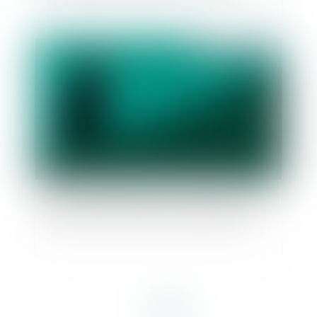
Publié le :
12/04/2023
Le cumul des différents types de congés ne peut
excéder la durée maximale du congé annuel
<<
<
1
2
>
>>