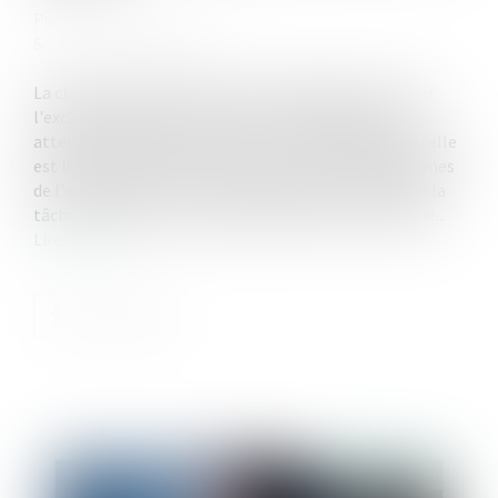
Publié le :
09/10/2024
Source :
www.legisocial.fr
La clause par laquelle un salarié s'engage à consacrer
l'exclusivité de son activité à son employeur porte
atteinte à la liberté du travail et n'est valable que si elle
est indispensable à la protection des intérêts légitimes
de l'entreprise et si elle est justifiée par la nature de la
tâche à accomplir et proportionnée au but recherché...
Lire la suite
Publié le :
07/11/2024