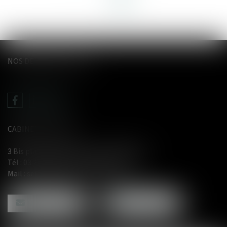
NOS DERNIERS TWEETS
CABINET LE GENTIL
3 Bis place du Wetz d'amain - 62000 Arras
Tél :
03 21 71 61 29
- Fax : 03 21 71 91 12
Mail :
selarl@avocat-legentil.com
NOUS CONTACTER
NOUS LOCALISER