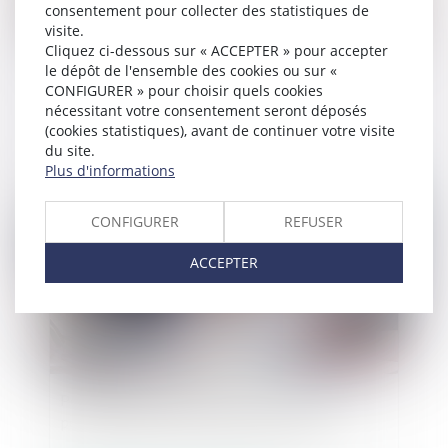
consentement pour collecter des statistiques de
visite.
Cliquez ci-dessous sur « ACCEPTER » pour accepter
le dépôt de l'ensemble des cookies ou sur «
La clause d'exclusivité doit contenir des
CONFIGURER » pour choisir quels cookies
mentions obligatoires pour être valable
nécessitant votre consentement seront déposés
(cookies statistiques), avant de continuer votre visite
du site.
Plus d'informations
Publié le :
05/07/2023
CONFIGURER
REFUSER
ACCEPTER
Possibilité de pourvoir à l’activité normale et
permanente de l’entreprise par un CAE